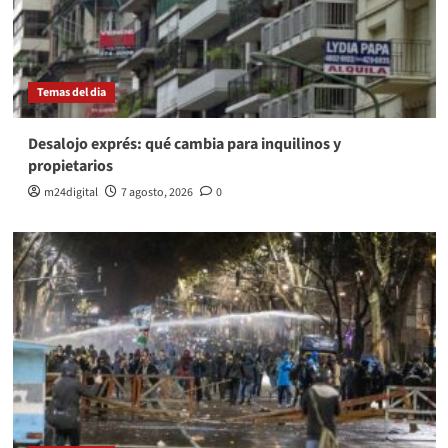
Temas del dia
Desalojo exprés: qué cambia para inquilinos y
propietarios
m24digital
7 agosto, 2026
0