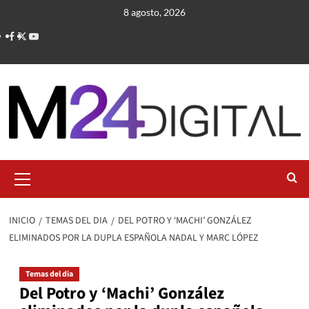
Saltar
8 agosto, 2026
al
contenido
Menú
primario
INICIO
TEMAS DEL DIA
DEL POTRO Y ‘MACHI’ GONZÁLEZ
ELIMINADOS POR LA DUPLA ESPAÑOLA NADAL Y MARC LÓPEZ
Temas del dia
Del Potro y ‘Machi’ González