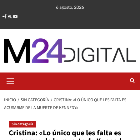
Saltar
6 agosto, 2026
al
contenido
Menú
primario
INICIO
SIN CATEGORÍA
CRISTINA: «LO ÚNICO QUE LES FALTA ES
ACUSARME DE LA MUERTE DE KENNEDY»
Sin categoría
Cristina: «Lo único que les falta es