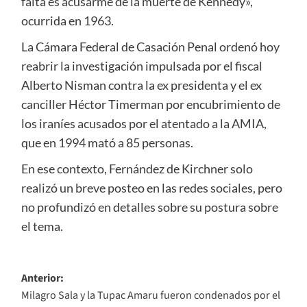
falta es acusarme de la muerte de Kennedy»,
ocurrida en 1963.
La Cámara Federal de Casación Penal ordenó hoy
reabrir la investigación impulsada por el fiscal
Alberto Nisman contra la ex presidenta y el ex
canciller Héctor Timerman por encubrimiento de
los iraníes acusados por el atentado a la AMIA,
que en 1994 mató a 85 personas.
En ese contexto, Fernández de Kirchner solo
realizó un breve posteo en las redes sociales, pero
no profundizó en detalles sobre su postura sobre
el tema.
Navegación
Anterior:
Milagro Sala y la Tupac Amaru fueron condenados por el
de