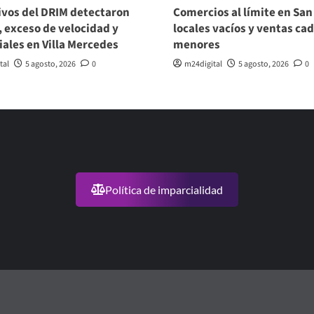
vos del DRIM detectaron
Comercios al límite en San
, exceso de velocidad y
locales vacíos y ventas ca
viales en Villa Mercedes
menores
tal
5 agosto, 2026
0
m24digital
5 agosto, 2026
0
Política de imparcialidad