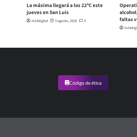
La máxima llegará a los 22ºC este
Operati
jueves en San Luis
alcohol
faltas 
m24digital
5 agosto, 2026
0
m24digi
Código de ética