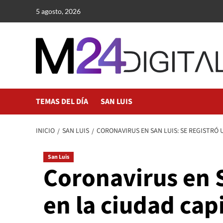
Saltar
5 agosto, 2026
al
contenido
TEMAS DEL DÍA
SAN LUIS
INICIO
SAN LUIS
CORONAVIRUS EN SAN LUIS: SE REGISTRÓ 
San Luis
Coronavirus en S
en la ciudad capi