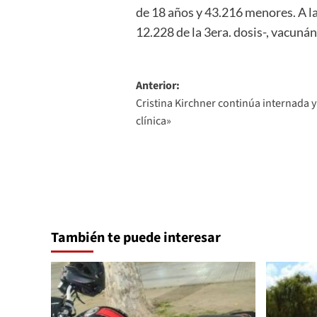
de 18 años y 43.216 menores. A la 
12.228 de la 3era. dosis-, vacuná
Navegación
Anterior:
Cristina Kirchner continúa internada 
de
clínica»
entradas
También te puede interesar