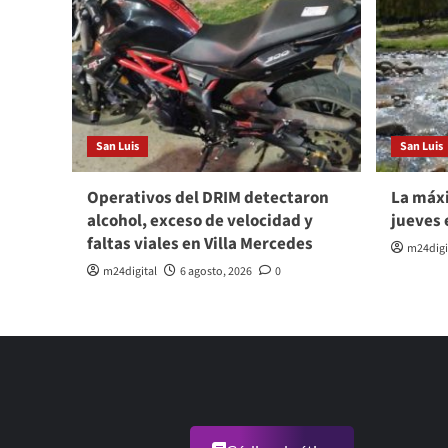
San Luis
San Luis
Operativos del DRIM detectaron
La máxi
alcohol, exceso de velocidad y
jueves 
faltas viales en Villa Mercedes
m24digi
m24digital
6 agosto, 2026
0