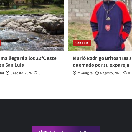
San Luis
ma llegará a los 22ºC este
Murió Rodrigo Britos tras s
en San Luis
quemado por su expareja
tal
6 agosto, 2026
0
m24digital
6 agosto, 2026
0