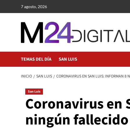
Saltar
7 agosto, 2026
al
contenido
TEMAS DEL DÍA
SAN LUIS
INICIO
SAN LUIS
CORONAVIRUS EN SAN LUIS: INFORMAN 8 N
San Luis
Coronavirus en 
ningún fallecido