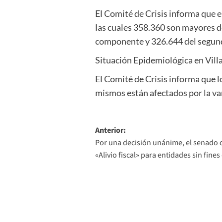
El Comité de Crisis informa que e
las cuales 358.360 son mayores d
componente y 326.644 del segundo
Situación Epidemiológica en Vill
El Comité de Crisis informa que l
mismos están afectados por la va
Navegación
Anterior:
Por una decisión unánime, el senado co
de
«Alivio fiscal» para entidades sin fines
entradas