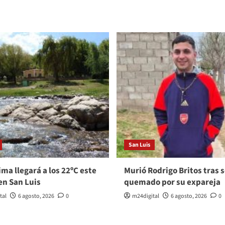
San Luis
ma llegará a los 22ºC este
Murió Rodrigo Britos tras s
en San Luis
quemado por su expareja
tal
6 agosto, 2026
0
m24digital
6 agosto, 2026
0