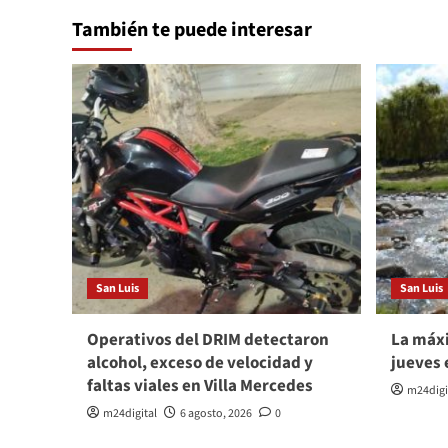
También te puede interesar
San Luis
San Luis
Operativos del DRIM detectaron
La máxi
alcohol, exceso de velocidad y
jueves 
faltas viales en Villa Mercedes
m24digi
m24digital
6 agosto, 2026
0