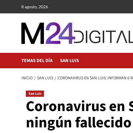
Saltar
8 agosto, 2026
al
contenido
TEMAS DEL DÍA
SAN LUIS
INICIO
SAN LUIS
CORONAVIRUS EN SAN LUIS: INFORMAN 6 N
San Luis
Coronavirus en 
ningún fallecido