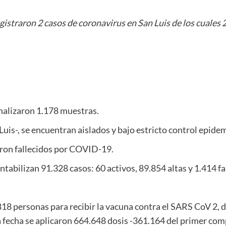
gistraron 2 casos de coronavirus en San Luis de los cuales 2
nalizaron 1.178 muestras.
Luis-, se encuentran aislados y bajo estricto control epide
raron fallecidos por COVID-19.
tabilizan 91.328 casos: 60 activos, 89.854 altas y 1.414 fa
818 personas para recibir la vacuna contra el SARS CoV 2, 
a fecha se aplicaron 664.648 dosis -361.164 del primer co