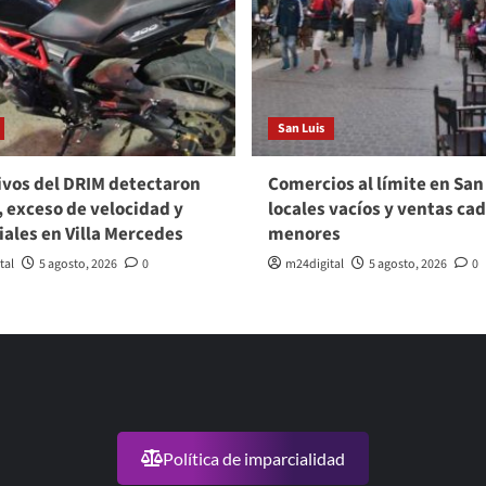
San Luis
vos del DRIM detectaron
Comercios al límite en San
, exceso de velocidad y
locales vacíos y ventas ca
viales en Villa Mercedes
menores
tal
5 agosto, 2026
0
m24digital
5 agosto, 2026
0
Política de imparcialidad