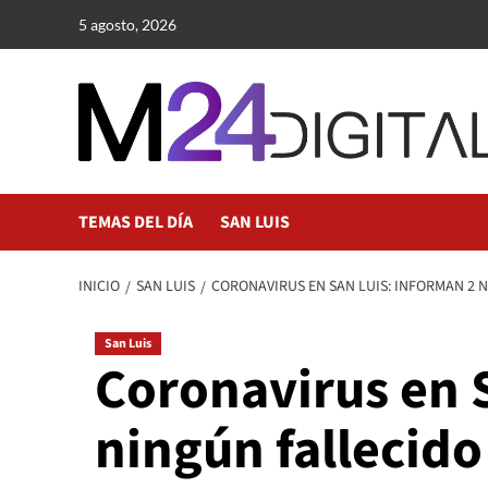
Saltar
5 agosto, 2026
al
contenido
TEMAS DEL DÍA
SAN LUIS
INICIO
SAN LUIS
CORONAVIRUS EN SAN LUIS: INFORMAN 2 N
San Luis
Coronavirus en 
ningún fallecido