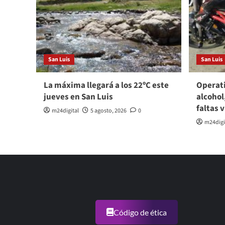
San Luis
San Luis
La máxima llegará a los 22ºC este
Operati
jueves en San Luis
alcohol
faltas 
m24digital
5 agosto, 2026
0
m24digi
Código de ética