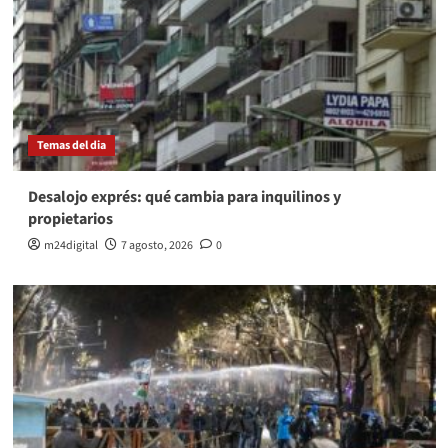
Temas del dia
Desalojo exprés: qué cambia para inquilinos y
propietarios
m24digital
7 agosto, 2026
0