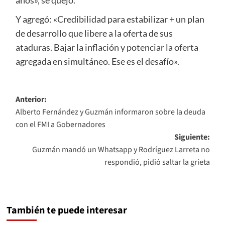
años», se quejó.
Y agregó: «Credibilidad para estabilizar + un plan
de desarrollo que libere a la oferta de sus
ataduras. Bajar la inflación y potenciar la oferta
agregada en simultáneo. Ese es el desafío».
Navegación
Anterior:
Alberto Fernández y Guzmán informaron sobre la deuda
de
con el FMI a Gobernadores
entradas
Siguiente:
Guzmán mandó un Whatsapp y Rodríguez Larreta no
respondió, pidió saltar la grieta
También te puede interesar