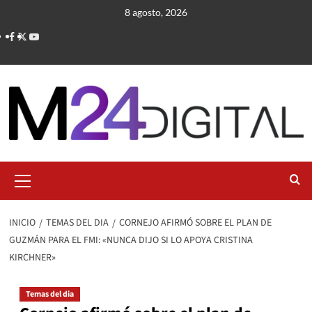
Saltar
8 agosto, 2026
al
contenido
Menú
primario
INICIO
TEMAS DEL DIA
CORNEJO AFIRMÓ SOBRE EL PLAN DE
GUZMÁN PARA EL FMI: «NUNCA DIJO SI LO APOYA CRISTINA
KIRCHNER»
Temas del dia