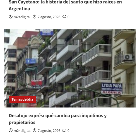
San Cayetano: la historia del santo que hizo raíces en
Argentina
m24digital
7 agosto, 2026
0
Temas del dia
Desalojo exprés: qué cambia para inquilinos y
propietarios
m24digital
7 agosto, 2026
0