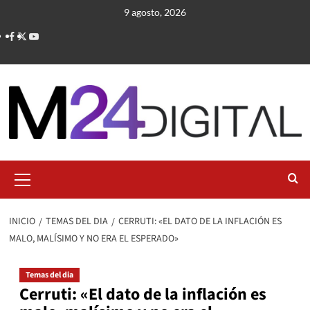
Saltar
9 agosto, 2026
al
contenido
Menú
primario
INICIO
TEMAS DEL DIA
CERRUTI: «EL DATO DE LA INFLACIÓN ES
MALO, MALÍSIMO Y NO ERA EL ESPERADO»
Temas del dia
Cerruti: «El dato de la inflación es