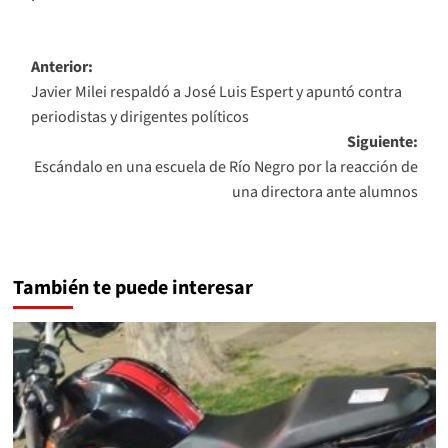
Navegación
Anterior:
Javier Milei respaldó a José Luis Espert y apuntó contra
de
periodistas y dirigentes políticos
entradas
Siguiente:
Escándalo en una escuela de Río Negro por la reacción de
una directora ante alumnos
También te puede interesar