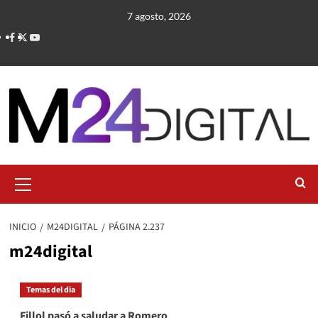
Saltar
7 agosto, 2026
al
contenido
Menú
primario
INICIO
M24DIGITAL
PÁGINA 2.237
m24digital
Temas del dia
Fillol pasó a saludar a Romero