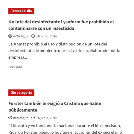
Mascherano:
«Venezuela
Temas del dia
no
va
Un lote del desinfectante Lysoform fue prohibido al
a
contaminarse con un insecticida
ser
fácil
m24digital
16 junio, 2016
y
La Anmat prohibió el uso y distribución de un lote del
si
desinfectante de ambiente marca Lysoform, elaborado por la
te
empresa...
equivocas
te
Leer
Leer más
vas
más
para
sobre
tu
Un
casa»
lote
Sin categoría
del
desinfectante
Forster también le exigió a Cristina que hable
Lysoform
públicamente
fue
prohibido
m24digital
16 junio, 2016
al
El filosofo y ex funcionario nacional durante el kirchnerismo,
contaminarse
Ricardo Forster, aseguró hoy que el accionar del ex secretario