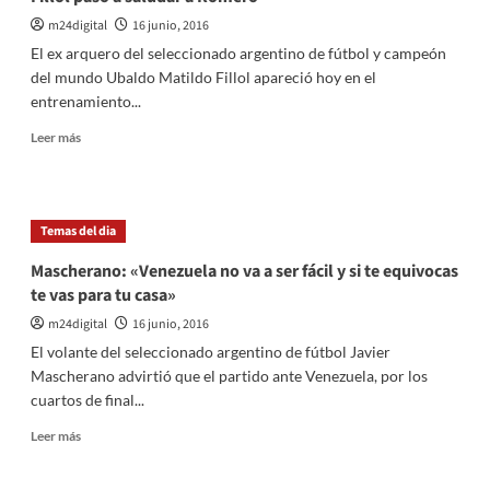
m24digital
16 junio, 2016
El ex arquero del seleccionado argentino de fútbol y campeón
del mundo Ubaldo Matildo Fillol apareció hoy en el
entrenamiento...
Leer
Leer más
más
sobre
Fillol
pasó
Temas del dia
a
saludar
Mascherano: «Venezuela no va a ser fácil y si te equivocas
a
te vas para tu casa»
Romero
m24digital
16 junio, 2016
El volante del seleccionado argentino de fútbol Javier
Mascherano advirtió que el partido ante Venezuela, por los
cuartos de final...
Leer
Leer más
más
sobre