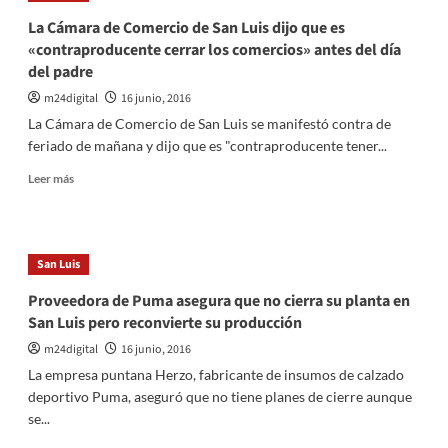
combina
La Cámara de Comercio de San Luis dijo que es
turismo
«contraproducente cerrar los comercios» antes del día
y
del padre
literatura
en
m24digital
16 junio, 2016
el
La Cámara de Comercio de San Luis se manifestó contra de
fin
feriado de mañana y dijo que es "contraproducente tener...
de
su
Leer
Leer más
semana
más
de
sobre
las
La
letras
Cámara
San Luis
de
Comercio
Proveedora de Puma asegura que no cierra su planta en
de
San Luis pero reconvierte su producción
San
Luis
m24digital
16 junio, 2016
dijo
La empresa puntana Herzo, fabricante de insumos de calzado
que
deportivo Puma, aseguró que no tiene planes de cierre aunque
es
se...
«contraproducente
cerrar