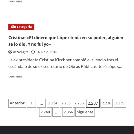
Leer
Leer más
los
más
comercios»
sobre
antes
Proveedora
del
de
Sin categoría
día
Puma
del
asegura
Cristina: «El dinero que López tenía en su poder, alguien
padre
que
se lo dio. Y no fui yo»
no
cierra
m24digital
16 junio, 2016
su
La ex presidenta Cristina Kirchner rompió el silencio tras el
planta
escándalo de su ex secretario de Obras Públicas, José López,...
en
San
Leer
Leer más
Luis
más
pero
sobre
reconvierte
Cristina:
su
«El
Paginación
Anterior
producción
1
2.234
2.235
2.236
2.238
2.239
…
2.237
dinero
de
que
2.240
2.356
Siguiente
…
López
entradas
tenía
en
su