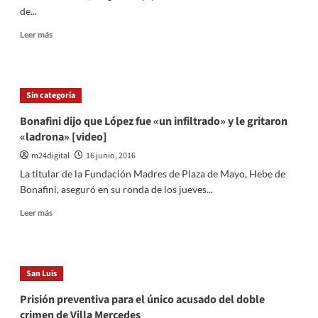
con
de...
un
insecticida
Leer
Leer más
más
sobre
Forster
también
Sin categoría
le
exigió
Bonafini dijo que López fue «un infiltrado» y le gritaron
a
«ladrona» [video]
Cristina
que
m24digital
16 junio, 2016
hable
La titular de la Fundación Madres de Plaza de Mayo, Hebe de
públicamente
Bonafini, aseguró en su ronda de los jueves...
Leer
Leer más
más
sobre
Bonafini
dijo
San Luis
que
López
Prisión preventiva para el único acusado del doble
fue
crimen de Villa Mercedes