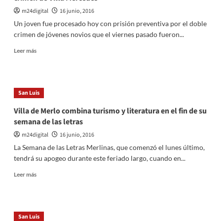
«un
infiltrado»
m24digital
16 junio, 2016
y
Un joven fue procesado hoy con prisión preventiva por el doble
le
crimen de jóvenes novios que el viernes pasado fueron...
gritaron
«ladrona»
Leer
Leer más
[video]
más
sobre
Prisión
preventiva
San Luis
para
el
Villa de Merlo combina turismo y literatura en el fin de su
único
semana de las letras
acusado
del
m24digital
16 junio, 2016
doble
La Semana de las Letras Merlinas, que comenzó el lunes último,
crimen
tendrá su apogeo durante este feriado largo, cuando en...
de
Villa
Leer
Leer más
Mercedes
más
sobre
Villa
de
San Luis
Merlo