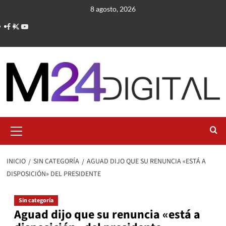
Saltar
8 agosto, 2026
al
contenido
Menú
primario
INICIO
SIN CATEGORÍA
AGUAD DIJO QUE SU RENUNCIA «ESTÁ A
DISPOSICIÓN» DEL PRESIDENTE
Sin categoría
Aguad dijo que su renuncia «está a