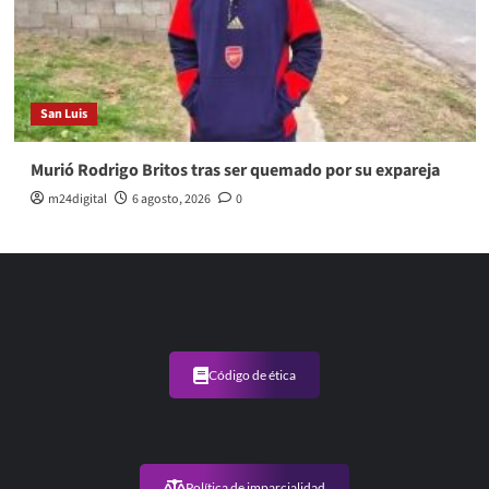
San Luis
Murió Rodrigo Britos tras ser quemado por su expareja
m24digital
6 agosto, 2026
0
Código de ética
Política de imparcialidad