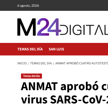
Saltar
6 agosto, 2026
al
contenido
TEMAS DEL DÍA
SAN LUIS
INICIO
TEMAS DEL DIA
ANMAT APROBÓ CUATRO AUTOTESTS P
Temas del dia
ANMAT aprobó cu
virus SARS-CoV-