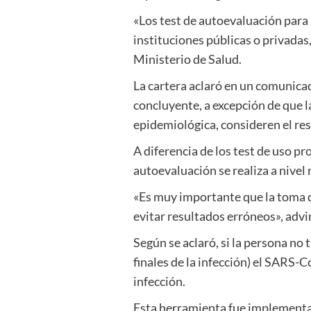
«Los test de autoevaluación para
instituciones públicas o privadas
Ministerio de Salud.
La cartera aclaró en un comunica
concluyente, a excepción de que la
epidemiológica, consideren el re
A diferencia de los test de uso pr
autoevaluación se realiza a nivel n
«Es muy importante que la toma de
evitar resultados erróneos», advir
Según se aclaró, si la persona no t
finales de la infección) el SARS-C
infección.
Esta herramienta fue implementad