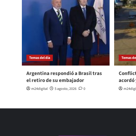
Temas del dia
Temas del
Argentina respondió a Brasil tras
Conflic
el retiro de su embajador
acordó 
m24digital
5 agosto, 2026
0
m24digi