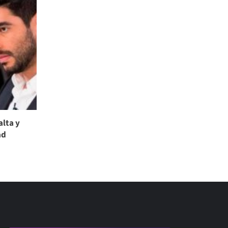
alta y
ad