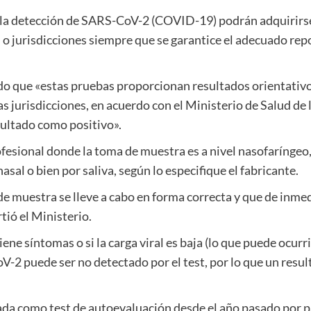
 la detección de SARS-CoV-2 (COVID-19) podrán adquirirse
, o jurisdicciones siempre que se garantice el adecuado repo
do que «estas pruebas proporcionan resultados orientativos
s jurisdicciones, en acuerdo con el Ministerio de Salud de l
sultado como positivo».
ofesional donde la toma de muestra es a nivel nasofaríngeo, 
asal o bien por saliva, según lo especifique el fabricante.
 muestra se lleve a cabo en forma correcta y que de inmedi
tió el Ministerio.
iene síntomas o si la carga viral es baja (lo que puede ocurri
oV-2 puede ser no detectado por el test, por lo que un resu
a como test de autoevaluación desde el año pasado por pa