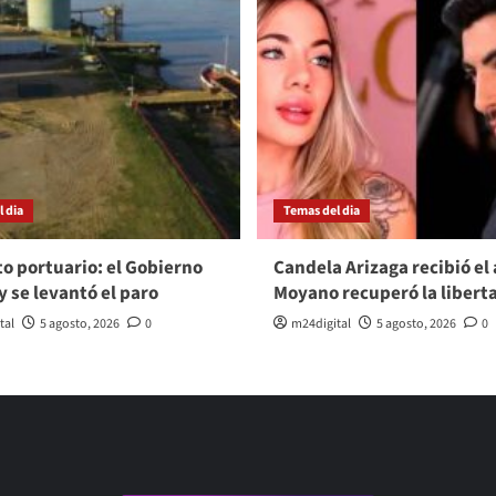
 dia
Temas del dia
to portuario: el Gobierno
Candela Arizaga recibió el 
y se levantó el paro
Moyano recuperó la libert
tal
5 agosto, 2026
0
m24digital
5 agosto, 2026
0