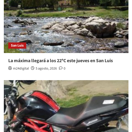
San Luis
La máxima llegará a los 22ºC este jueves en San Luis
m24digital
5 agosto, 2026
0