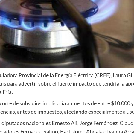
ladora Provincial de la Energía Eléctrica (CREE),
Laura Gi
uis para advertir sobre el fuerte impacto que tendría la ap
 Fría.
recorte de subsidios implicaría aumentos de entre $10.000 
encias, antes de impuestos, afectando especialmente a usua
os diputados nacionales
Ernesto Ali
,
Jorge Fernández
,
Claud
senadores
Fernando Salino
,
Bartolomé Abdala
e
Ivanna Arr