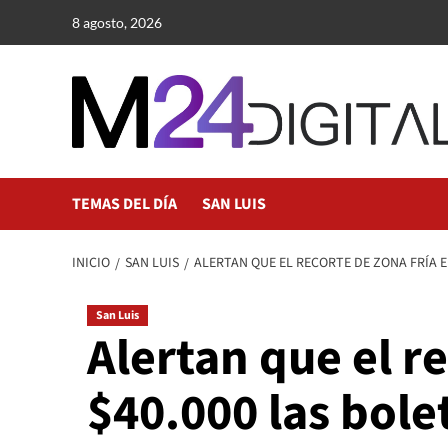
Saltar
8 agosto, 2026
al
contenido
TEMAS DEL DÍA
SAN LUIS
INICIO
SAN LUIS
ALERTAN QUE EL RECORTE DE ZONA FRÍA E
San Luis
Alertan que el r
$40.000 las bole