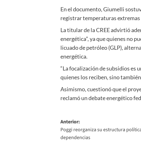
En el documento, Giumelli sostuv
registrar temperaturas extremas 
La titular de la CREE advirtió a
energética”, ya que quienes no pu
licuado de petróleo (GLP), altern
energética.
“La focalización de subsidios es 
quienes los reciben, sino también 
Asimismo, cuestionó que el proyec
reclamó un debate energético fede
Navegación
Anterior:
Poggi reorganiza su estructura políti
de
dependencias