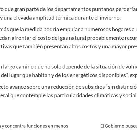
o que gran parte de los departamentos puntanos perderían e
y una elevada amplitud térmica durante el invierno.
demás que la medida podría empujar a numerosos hogares a 
edan afrontar el costo del gas natural probablemente recurra
ativas que también presentan altos costos y una mayor pres
un largo camino que no solo depende de la situación de vu
del lugar que habitan y de los energéticos disponibles”, ex
to avance sobre una reducción de subsidios “sin distinción
ral que contemple las particularidades climáticas y social
ca y concentra funciones en menos
El Gobierno busca