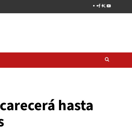
ncarecerá hasta
s