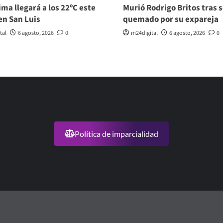
ma llegará a los 22ºC este
Murió Rodrigo Britos tras s
en San Luis
quemado por su expareja
tal
6 agosto, 2026
0
m24digital
6 agosto, 2026
0
Política de imparcialidad