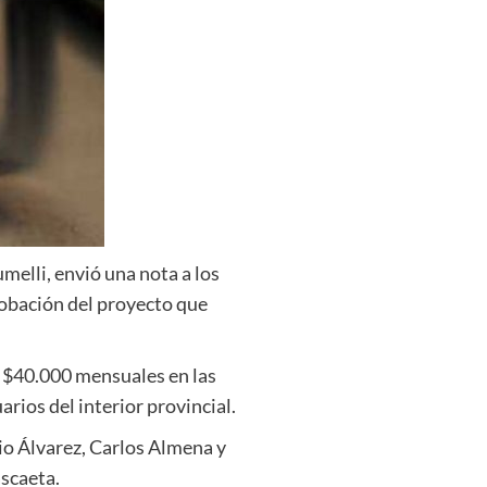
umelli
, envió una nota a los
robación del proyecto que
y $40.000 mensuales en las
rios del interior provincial.
io Álvarez
,
Carlos Almena
y
ascaeta
.