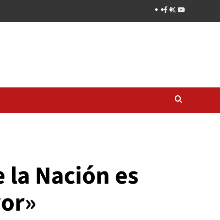
 la Nación es
yor»