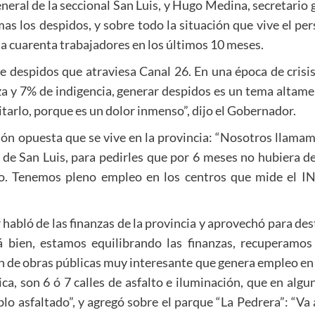
eral de la seccional San Luis, y Hugo Medina, secretario g
mas los despidos, y sobre todo la situación que vive el pe
 cuarenta trabajadores en los últimos 10 meses.
de despidos que atraviesa Canal 26. En una época de cris
za y 7% de indigencia, generar despidos es un tema altam
itarlo, porque es un dolor inmenso”, dijo el Gobernador.
ión opuesta que se vive en la provincia: “Nosotros llama
s de San Luis, para pedirles que por 6 meses no hubiera d
to. Tenemos pleno empleo en los centros que mide el IN
bló de las finanzas de la provincia y aprovechó para dest
á bien, estamos equilibrando las finanzas, recuperamos
n de obras públicas muy interesante que genera empleo en t
a, son 6 ó 7 calles de asfalto e iluminación, que en algu
lo asfaltado”, y agregó sobre el parque “La Pedrera”: “Va 