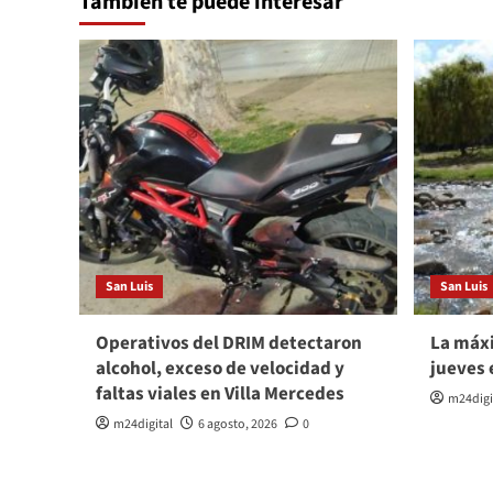
También te puede interesar
San Luis
San Luis
Operativos del DRIM detectaron
La máxi
alcohol, exceso de velocidad y
jueves 
faltas viales en Villa Mercedes
m24digi
m24digital
6 agosto, 2026
0