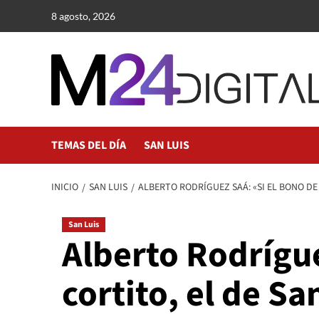
Saltar
8 agosto, 2026
al
contenido
TEMAS DEL DÍA
SAN LUIS
INICIO
SAN LUIS
ALBERTO RODRÍGUEZ SAÁ: «SI EL BONO DE
San Luis
Alberto Rodrígue
cortito, el de S