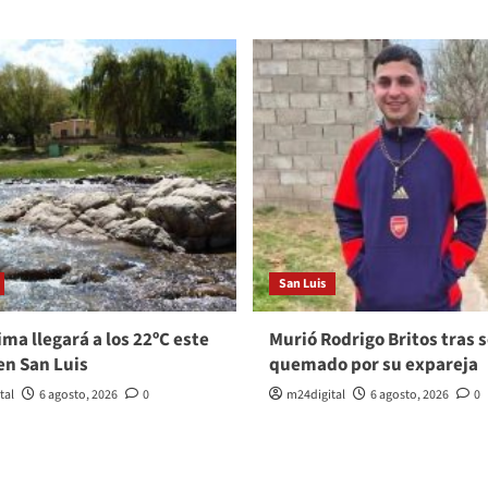
San Luis
ma llegará a los 22ºC este
Murió Rodrigo Britos tras s
en San Luis
quemado por su expareja
tal
6 agosto, 2026
0
m24digital
6 agosto, 2026
0