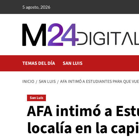
Saltar
5 agosto, 2026
al
contenido
TEMAS DEL DÍA
SAN LUIS
INICIO
SAN LUIS
AFA INTIMÓ A ESTUDIANTES PARA QUE VUE
San Luis
AFA intimó a Est
localía en la cap