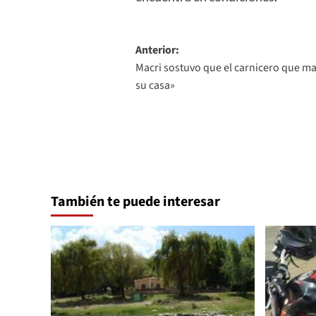
Navegación
Anterior:
Macri sostuvo que el carnicero que ma
de
su casa»
entradas
También te puede interesar