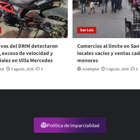
San Luis
vos del DRIM detectaron
Comercios al límite en San
, exceso de velocidad y
locales vacíos y ventas ca
viales en Villa Mercedes
menores
tal
5 agosto, 2026
0
m24digital
5 agosto, 2026
0
Política de imparcialidad