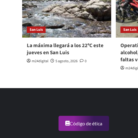
San Luis
San Luis
La máxima llegará a los 22ºC este
Operati
jueves en San Luis
alcohol
faltas 
m24digital
5 agosto, 2026
0
m24digi
Código de ética