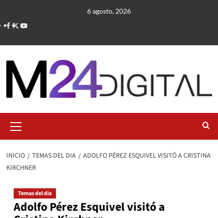
Saltar
6 agosto, 2026
al
contenido
Menú
primario
INICIO
TEMAS DEL DIA
ADOLFO PÉREZ ESQUIVEL VISITÓ A CRISTINA
KIRCHNER
Temas del dia
Adolfo Pérez Esquivel visitó a