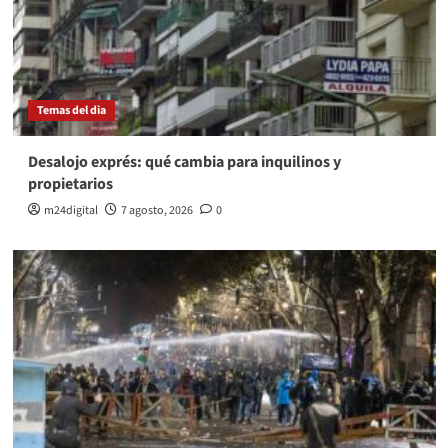
Temas del dia
Desalojo exprés: qué cambia para inquilinos y
propietarios
m24digital
7 agosto, 2026
0