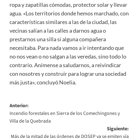
ropa y zapatillas cómodas, protector solar y llevar
agua. «Los territorios donde hemos marchado, con
características similares a las de la ciudad, las
vecinas salían a las calles a darnos agua o
prestarnos una silla si alguna compañera
necesitaba. Para nada vamos a ir intentando que
no nos vean o no salgan a las veredas, sino todo lo
contrario. Anímense a saludarnos, a reivindicar
con nosotres y construir para lograr una sociedad
más justa», concluyó Noelia.
Navegación
Anterior:
Incendio forestales en Sierra de los Comechingones y
de
Villa de la Quebrada
entradas
Siguiente:
Más de la mitad de las órdenes de DOSEP ya se emiten vía