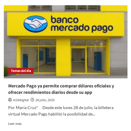
Sebastián
Villa
demandó
a
Boca
y
reclama
más
de
2
millones
de
Temas del dia
dólares:
el
club
Mercado Pago ya permite comprar dólares oficiales y
contraataca
ofrecer rendimientos diarios desde su app
con
juicio
m24digital
28 julio, 2025
millonario
Por María Cruz* Desde este lunes 28 de julio, la billetera
virtual Mercado Pago habilitó la posibilidad de...
Leer
Leer más
más