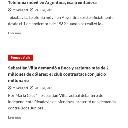
Telefonía móvil en Argentina, esa treintañera
del
m24digital
29 julio, 2025
pacífico
pixabay La telefonía móvil en Argentina existe oficialmente
desde el 1 de noviembre de 1989 cuando se realizó la...
Leer
Leer más
más
sobre
Telefonía
móvil
Temas del dia
en
Argentina,
Sebastián Villa demandó a Boca y reclama más de 2
esa
millones de dólares: el club contraataca con juicio
treintañera
millonario
m24digital
28 julio, 2025
Por María Cruz* Sebastián Villa, actual delantero de
Independiente Rivadavia de Mendoza, presentó una demanda
contra Boca Juniors...
Leer
Leer más
más
sobre