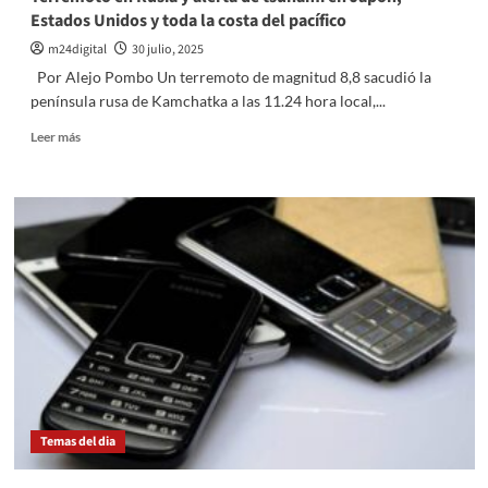
Estados Unidos y toda la costa del pacífico
m24digital
30 julio, 2025
Por Alejo Pombo Un terremoto de magnitud 8,8 sacudió la
península rusa de Kamchatka a las 11.24 hora local,...
Leer
Leer más
más
sobre
Terremoto
en
Rusia
y
alerta
de
tsunami
en
Japón,
Estados
Unidos
y
Temas del dia
toda
la
costa