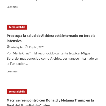
Leer
Leer más
más
sobre
Daniel
Marx:
Temas del dia
«La
inflación
Preocupa la salud de Alcides: está internado en terapia
va
intensiva
a
dar
m24digital
13 julio, 2025
alrededor
Por María Cruz* El reconocido cantante tropical Miguel
del
Berardo, más conocido como Alcides, permanece internado en
2%
la Fundación...
y
eso
Leer
Leer más
es
más
un
sobre
progreso»
Preocupa
la
Temas del dia
salud
de
Macri se reencontró con Donald y Melania Trump en la
Alcides:
final del Mundial de Clubes