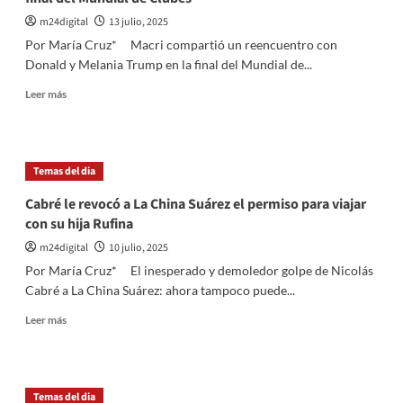
está
internado
m24digital
13 julio, 2025
en
Por María Cruz* Macri compartió un reencuentro con
terapia
Donald y Melania Trump en la final del Mundial de...
intensiva
Leer
Leer más
más
sobre
Macri
se
Temas del dia
reencontró
con
Cabré le revocó a La China Suárez el permiso para viajar
Donald
con su hija Rufina
y
Melania
m24digital
10 julio, 2025
Trump
Por María Cruz* El inesperado y demoledor golpe de Nicolás
en
Cabré a La China Suárez: ahora tampoco puede...
la
final
Leer
Leer más
del
más
Mundial
sobre
de
Cabré
Clubes
le
Temas del dia
revocó