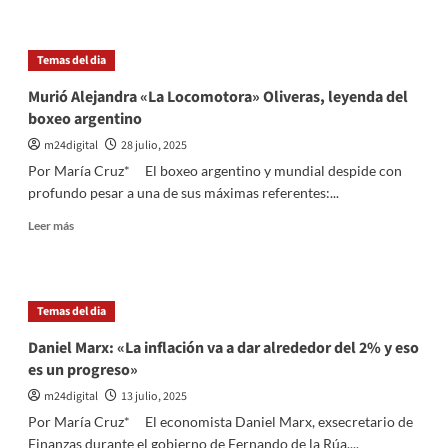
sobre
Mercado
Pago
Temas del dia
ya
permite
Murió Alejandra «La Locomotora» Oliveras, leyenda del
comprar
boxeo argentino
dólares
oficiales
m24digital
28 julio, 2025
y
Por María Cruz* El boxeo argentino y mundial despide con
ofrecer
profundo pesar a una de sus máximas referentes:...
rendimientos
diarios
Leer
Leer más
desde
más
su
sobre
app
Murió
Alejandra
Temas del dia
«La
Locomotora»
Daniel Marx: «La inflación va a dar alrededor del 2% y eso
Oliveras,
es un progreso»
leyenda
del
m24digital
13 julio, 2025
boxeo
Por María Cruz* El economista Daniel Marx, exsecretario de
argentino
Finanzas durante el gobierno de Fernando de la Rúa,...