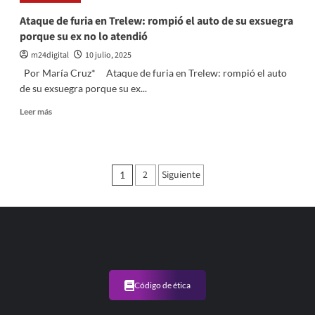
a
Ataque de furia en Trelew: rompió el auto de su exsuegra
La
porque su ex no lo atendió
China
Suárez
m24digital
10 julio, 2025
el
Por María Cruz* Ataque de furia en Trelew: rompió el auto
permiso
de su exsuegra porque su ex...
para
viajar
Leer
Leer más
con
más
su
sobre
hija
Ataque
Rufina
de
Paginación
2
Siguiente
1
furia
de
en
Trelew:
entradas
rompió
el
auto
de
su
exsuegra
Código de ética
porque
su