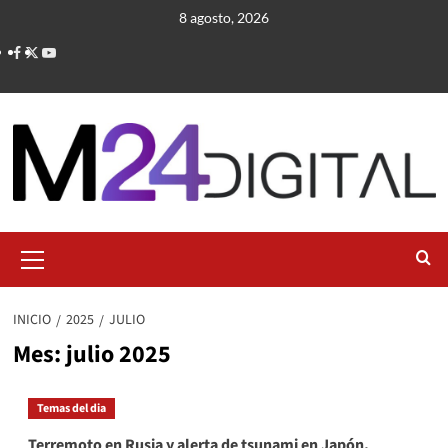
Saltar
8 agosto, 2026
al
contenido
Menú
primario
INICIO
2025
JULIO
Mes:
julio 2025
Temas del dia
Terremoto en Rusia y alerta de tsunami en Japón,