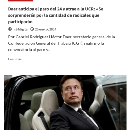
destacada:
Entre
Daer anticipa el paro del 24 y atrae a la UCR: «Se
las
sorprenderán por la cantidad de radicales que
10
participarán
ciudades
más
m24digital
20 enero, 2024
buscadas
Por Gabriel Rodriguez Héctor Daer, secretario general de la
del
Confederación General del Trabajo (CGT), reafirmó la
mundo
convocatoria al paro y...
para
viajar
Leer
Leer más
en
más
2024
sobre
Daer
anticipa
el
paro
del
24
y
atrae
a
la
UCR: