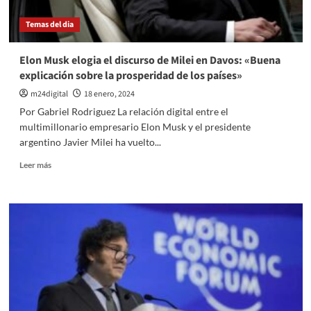
«Se
Temas del dia
sorprenderán
por
la
Elon Musk elogia el discurso de Milei en Davos: «Buena
cantidad
explicación sobre la prosperidad de los países»
de
radicales
m24digital
18 enero, 2024
que
Por Gabriel Rodriguez La relación digital entre el
participarán
multimillonario empresario Elon Musk y el presidente
argentino Javier Milei ha vuelto...
Leer
Leer más
más
sobre
Elon
Musk
elogia
el
discurso
de
Milei
en
Davos: