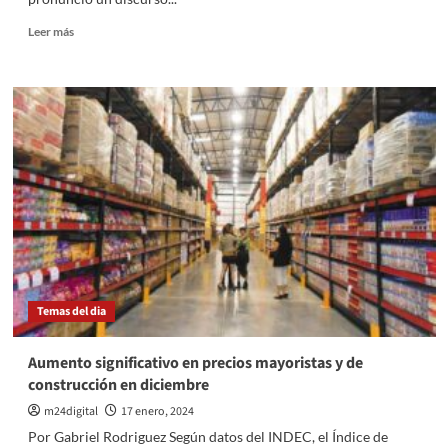
Leer
Leer más
más
sobre
Milei
en
Davos:
«El
capitalismo
es
la
única
herramienta
para
terminar
con
Temas del dia
la
pobreza»
Aumento significativo en precios mayoristas y de
construcción en diciembre
m24digital
17 enero, 2024
Por Gabriel Rodriguez Según datos del INDEC, el Índice de