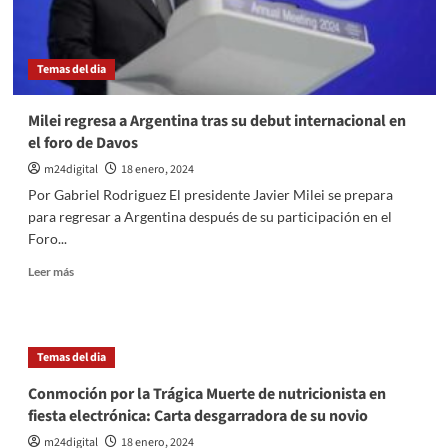
«Buena
explicación
sobre
Temas del dia
la
prosperidad
de
Milei regresa a Argentina tras su debut internacional en
los
el foro de Davos
países»
m24digital
18 enero, 2024
Por Gabriel Rodriguez El presidente Javier Milei se prepara
para regresar a Argentina después de su participación en el
Foro...
Leer
Leer más
más
sobre
Milei
regresa
Temas del dia
a
Argentina
Conmoción por la Trágica Muerte de nutricionista en
tras
fiesta electrónica: Carta desgarradora de su novio
su
debut
m24digital
18 enero, 2024