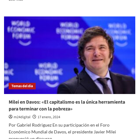
más
sobre
Milei
tuvo
su
esperada
cita
con
la
titular
del
FMI
y
le
Temas del dia
garantizó:
«Voy
a
Milei en Davos: «El capitalismo es la única herramienta
cumplir
para terminar con la pobreza»
con
lo
m24digital
17 enero, 2024
que
Por Gabriel Rodriguez En su participación en el Foro
prometí»
Económico Mundial de Davos, el presidente Javier Milei
pronunció un discurso...