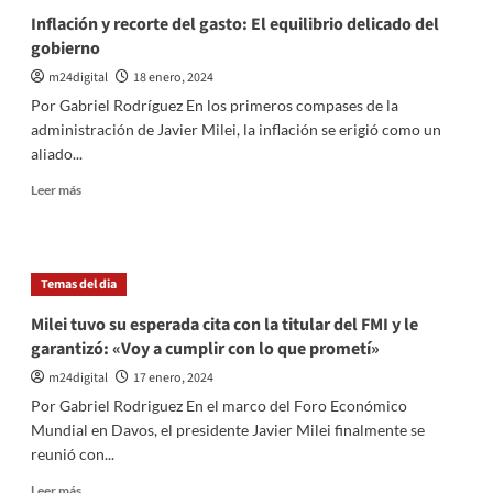
a
Inflación y recorte del gasto: El equilibrio delicado del
cargo
gobierno
de
la
m24digital
18 enero, 2024
investigación
Por Gabriel Rodríguez En los primeros compases de la
sobre
administración de Javier Milei, la inflación se erigió como un
toma
aliado...
de
canal
Leer
Leer más
de
más
televisión
sobre
Inflación
y
Temas del dia
recorte
del
Milei tuvo su esperada cita con la titular del FMI y le
gasto:
garantizó: «Voy a cumplir con lo que prometí»
El
equilibrio
m24digital
17 enero, 2024
delicado
Por Gabriel Rodriguez En el marco del Foro Económico
del
Mundial en Davos, el presidente Javier Milei finalmente se
gobierno
reunió con...
Leer
Leer más