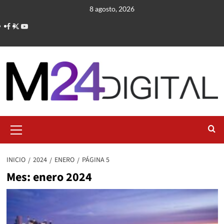
Saltar
8 agosto, 2026
al
contenido
Menú
primario
INICIO
2024
ENERO
PÁGINA 5
Mes:
enero 2024