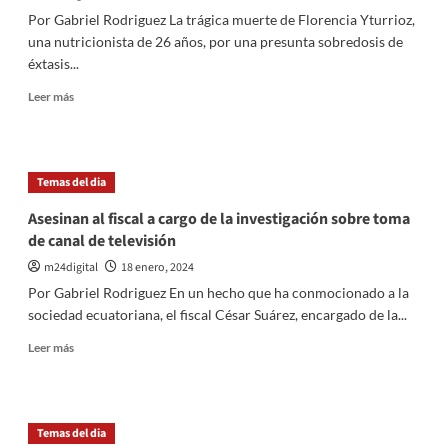
internacional
Por Gabriel Rodriguez La trágica muerte de Florencia Yturrioz,
en
una nutricionista de 26 años, por una presunta sobredosis de
el
éxtasis...
foro
de
Leer
Leer más
Davos
más
sobre
Conmoción
por
Temas del dia
la
Trágica
Asesinan al fiscal a cargo de la investigación sobre toma
Muerte
de canal de televisión
de
nutricionista
m24digital
18 enero, 2024
en
Por Gabriel Rodriguez En un hecho que ha conmocionado a la
fiesta
sociedad ecuatoriana, el fiscal César Suárez, encargado de la...
electrónica:
Carta
Leer
Leer más
desgarradora
más
de
sobre
su
Asesinan
novio
al
Temas del dia
fiscal