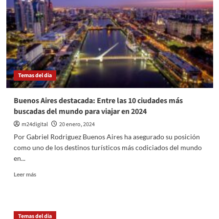
Temas del dia
Buenos Aires destacada: Entre las 10 ciudades más
buscadas del mundo para viajar en 2024
m24digital
20 enero, 2024
Por Gabriel Rodriguez Buenos Aires ha asegurado su posición
como uno de los destinos turísticos más codiciados del mundo
en...
Leer
Leer más
más
sobre
Buenos
Aires
Temas del dia