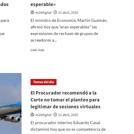
ados
esperable»
m24digital
21 abril, 2020
 para
El ministro de Economía, Martín Guzmán,
afirmó hoy que “eran esperables” las
fue
expresiones de rechazo de grupos de
acreedores a...
Leer
Leer más
más
sobre
Guzmán
reconoció
que
Temas del dia
el
rechazo
El Procurador recomendó a la
de
Corte no tomar el planteo para
los
legitimar de sesiones virtuales
grupos
de
m24digital
21 abril, 2020
acreedores
El procurador interino Eduardo Casal
«era
esperable»
dictaminó hoy que no es competencia de