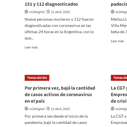
151 y 112 diagnosticados
padecía
m24digital
21 abril, 2020
m24digi
Nueve personas murieron y 112 fueron
Melisa Ll
diagnosticadas con coronavirus en las
Villa Mer
últimas 24 horas en la Argentina, con lo
beba de 3
que...
Le
Leer más
m
Leer
Leer más
so
más
U
sobre
po
Coronarivus
d
en
Vi
Argentina:
Temas del dia
Temas del
M
Confirmaron
le
9
Por primera vez, bajó la cantidad
La CGT 
sa
muertos,
de casos activos de coronavirus
Empresa
la
totalizan
vi
en el país
de cris
151
a
y
m24digital
21 abril, 2020
m24digi
u
112
b
Por primera vez desde el inicio de la
La CGT y
diagnosticados
q
pandemia, bajó la cantidad de casos
Empresar
pa