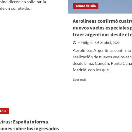
rechazados
oincidieron en solicitar la
na
Temas del dia
de un comité de...
oncoaspiración
er
Aerolíneas confirmó cuatr
ás
nuevos vuelos especiales 
bre
traer argentinos desde el 
GT
m24digital
21 abril, 2020
Aerolíneas Argentinas confirmó 
nfederación
realización de nuevos vuelos esp
presaria
desde Lima, Cancún, Punta Cana
den
Madrid, con los que...
ear
n
Leer
Leer más
omité
más
e
sobre
isis
Aerolíneas
or
confirmó
cuatro
 dia
ronavirus
nuevos
vuelos
irus: España informa
especiales
iones sobre los ingresados
para