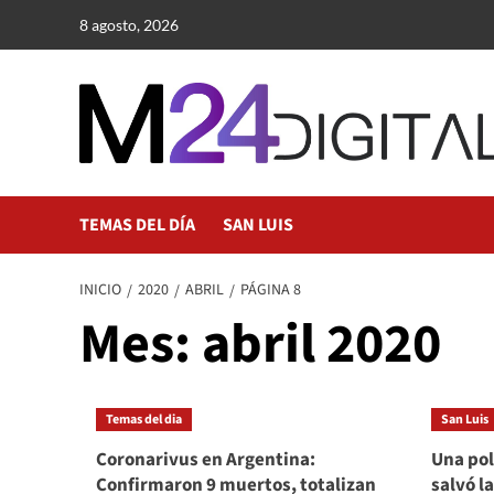
Saltar
8 agosto, 2026
al
contenido
TEMAS DEL DÍA
SAN LUIS
INICIO
2020
ABRIL
PÁGINA 8
Mes:
abril 2020
Temas del dia
San Luis
Coronarivus en Argentina:
Una pol
Confirmaron 9 muertos, totalizan
salvó l