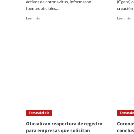
activos de coronavirus, informaron
(Cgera) c
u
fuentes oficiales,...
creación 
br
Leer
Le
Leer más
Leer más
más
m
sobre
so
Por
La
primera
C
vez,
y
bajó
la
la
Co
cantidad
Em
de
pi
casos
cr
activos
u
de
c
coronavirus
d
en
cr
el
p
país
el
Temas del dia
Temas del
co
Oficializan reapertura de registro
Coronav
para empresas que solicitan
conclus