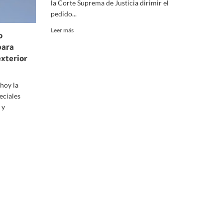
la Corte Suprema de Justicia dirimir el
pedido...
Leer
Leer más
o
más
para
sobre
exterior
El
Procurador
recomendó
hoy la
a
la
eciales
Corte
 y
no
tomar
el
planteo
para
legitimar
de
sesiones
virtuales