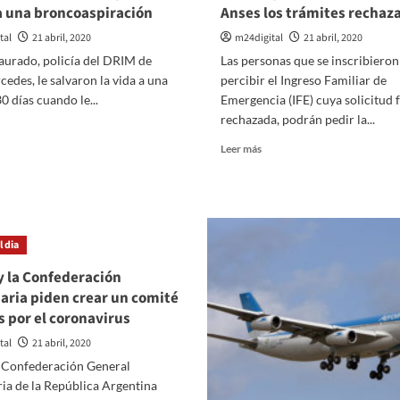
 una broncoaspiración
Anses los trámites rechaz
tal
21 abril, 2020
m24digital
21 abril, 2020
aurado, policía del DRIM de
Las personas que se inscribieron
cedes, le salvaron la vida a una
percibir el Ingreso Familiar de
0 días cuando le...
Emergencia (IFE) cuya solicitud 
rechazada, podrán pedir la...
er
ás
Leer
Leer más
bre
más
na
sobre
licía
Ingreso
e
Familiar
lla
de
 dia
ercedes
Emergencia:
Podrán
y la Confederación
lvó
pedir
ria piden crear un comité
revisión
da
is por el coronavirus
mañana
en
tal
21 abril, 2020
na
Anses
eba
 Confederación General
los
ue
trámites
ia de la República Argentina
decía