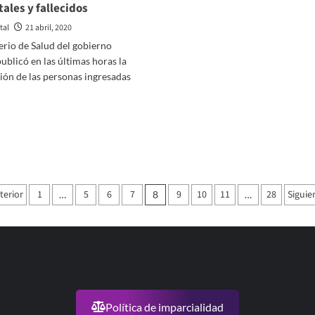
tales y fallecidos
traer
argentinos
tal
21 abril, 2020
desde
erio de Salud del gobierno
el
exterior
ublicó en las últimas horas la
ión de las personas ingresadas
er
ás
bre
ronavirus:
spaña
forma
aginación
terior
nclusiones
1
5
6
7
9
10
11
28
Siguie
…
8
…
bre
e
s
ntradas
gresados
spitales
llecidos
Política de imparcialidad