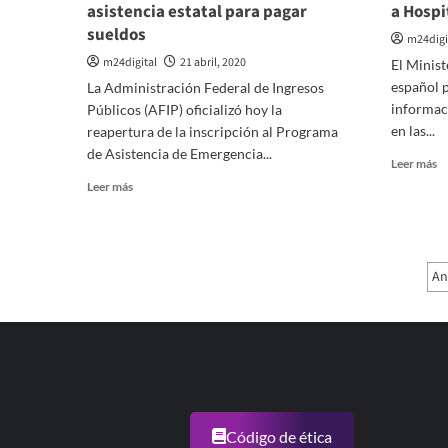
asistencia estatal para pagar
a Hospi
sueldos
m24digi
m24digital
21 abril, 2020
El Minist
español p
La Administración Federal de Ingresos
informac
Públicos (AFIP) oficializó hoy la
en las...
reapertura de la inscripción al Programa
de Asistencia de Emergencia...
Le
Leer más
m
Leer
Leer más
so
más
Co
sobre
E
Oficializan
in
reapertura
P
An
co
de
so
d
registro
lo
para
e
in
empresas
a
que
Ho
solicitan
y
asistencia
fa
estatal
para
Código de ética