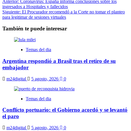
Navegación
Anterior:
Coronavirus: España informa conclusiones sobre los
ingresados a Hospitales y fallecidos
de
Siguiente:
El Procurador recomendó a la Corte no tomar el planteo
entradas
para legitimar de sesiones virtuales
También te puede interesar
Temas del dia
Argentina respondió a Brasil tras el retiro de su
embajador
m24digital
5 agosto, 2026
0
Temas del dia
Conflicto portuario: el Gobierno acordó y se levantó
el paro
m24digital
5 agosto, 2026
0