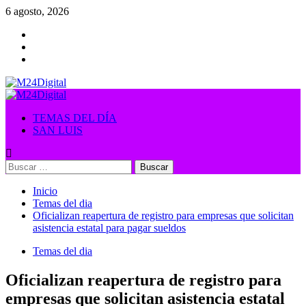
Saltar
6 agosto, 2026
al
contenido
Menú
primario
TEMAS DEL DÍA
SAN LUIS
Buscar:
Inicio
Temas del dia
Oficializan reapertura de registro para empresas que solicitan
asistencia estatal para pagar sueldos
Temas del dia
Oficializan reapertura de registro para
empresas que solicitan asistencia estatal