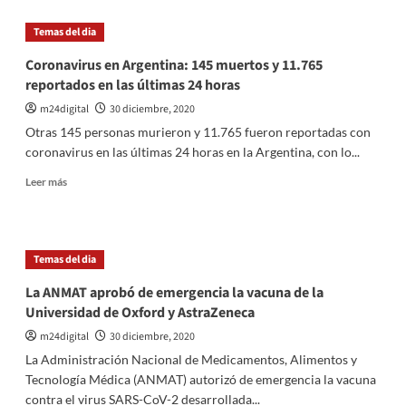
Alicia
Kirchner
Temas del dia
contrajo
coronavirus
Coronavirus en Argentina: 145 muertos y 11.765
y
reportados en las últimas 24 horas
se
encuentra
m24digital
30 diciembre, 2020
aislada
Otras 145 personas murieron y 11.765 fueron reportadas con
y
coronavirus en las últimas 24 horas en la Argentina, con lo...
en
buen
Leer
Leer más
estado
más
de
sobre
salud
Coronavirus
en
Temas del dia
Argentina:
145
La ANMAT aprobó de emergencia la vacuna de la
muertos
Universidad de Oxford y AstraZeneca
y
11.765
m24digital
30 diciembre, 2020
reportados
La Administración Nacional de Medicamentos, Alimentos y
en
Tecnología Médica (ANMAT) autorizó de emergencia la vacuna
las
contra el virus SARS-CoV-2 desarrollada...
últimas