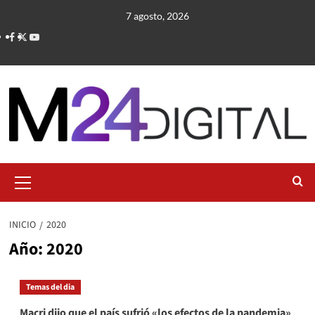
Saltar
7 agosto, 2026
al
contenido
Menú
primario
INICIO
2020
Año:
2020
Temas del dia
Macri dijo que el país sufrió «los efectos de la pandemia»