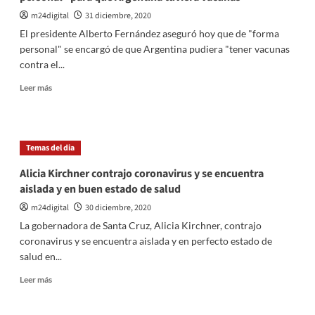
y
advirtió
m24digital
31 diciembre, 2020
sobre
El presidente Alberto Fernández aseguró hoy que de "forma
«el
personal" se encargó de que Argentina pudiera "tener vacunas
poder
contra el...
persecutorio»
de
Leer
Leer más
la
más
Justicia
sobre
El
Presidente
Temas del dia
aseguró
que
Alicia Kirchner contrajo coronavirus y se encuentra
se
aislada y en buen estado de salud
encargó
«de
m24digital
30 diciembre, 2020
forma
La gobernadora de Santa Cruz, Alicia Kirchner, contrajo
personal»
coronavirus y se encuentra aislada y en perfecto estado de
para
salud en...
que
Argentina
Leer
Leer más
tuviera
más
vacunas
sobre