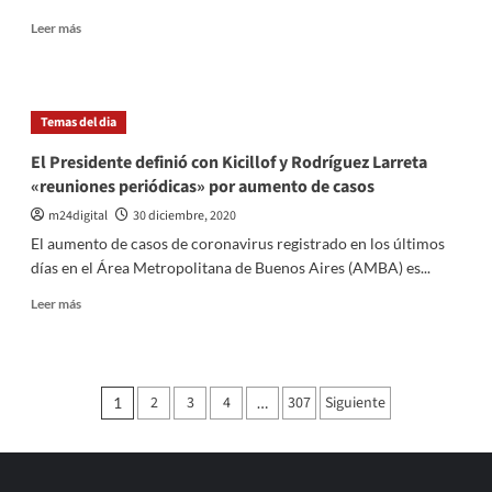
24
Leer
Leer más
horas
más
sobre
La
ANMAT
Temas del dia
aprobó
de
El Presidente definió con Kicillof y Rodríguez Larreta
emergencia
«reuniones periódicas» por aumento de casos
la
vacuna
m24digital
30 diciembre, 2020
de
El aumento de casos de coronavirus registrado en los últimos
la
días en el Área Metropolitana de Buenos Aires (AMBA) es...
Universidad
de
Leer
Leer más
Oxford
más
y
sobre
AstraZeneca
El
Presidente
Paginación
2
3
4
307
Siguiente
1
…
definió
de
con
Kicillof
entradas
y
Rodríguez