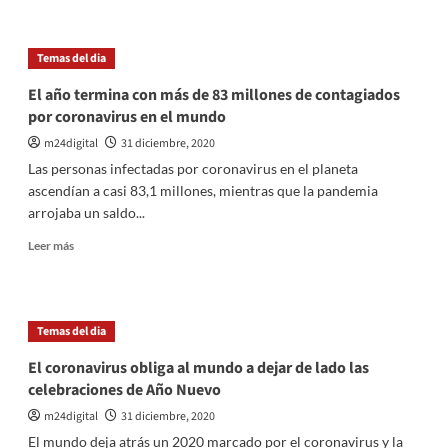
el
sobre
año
Diputado
«con
Pastori
Temas del dia
esperanza»
contrajo
coronavirus
El año termina con más de 83 millones de contagiados
y
por coronavirus en el mundo
quedó
aislado
m24digital
31 diciembre, 2020
en
Las personas infectadas por coronavirus en el planeta
su
ascendían a casi 83,1 millones, mientras que la pandemia
domicilio
arrojaba un saldo...
Leer
Leer más
más
sobre
El
año
Temas del dia
termina
con
El coronavirus obliga al mundo a dejar de lado las
más
celebraciones de Año Nuevo
de
83
m24digital
31 diciembre, 2020
millones
El mundo deja atrás un 2020 marcado por el coronavirus y la