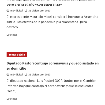
pero cierra el año «con esperanza»
m24digital
31 diciembre, 2020
El expresidente Mauricio Macri consideró hoy que la Argentina
sufrió "los efectos de la pandemia y la cuarentena", pero
destacó...
Leer
Leer más
más
sobre
Macri
dijo
Temas del dia
que
el
Diputado Pastori contrajo coronavirus y quedó aislado en
país
su domicilio
sufrió
«los
m24digital
31 diciembre, 2020
efectos
El diputado nacional Luis Pastori (UCR-Juntos por el Cambio)
de
informó hoy que contrajo el coronavirus y que se encuentra
la
"bien",...
pandemia»
pero
Leer
Leer más
cierra
más