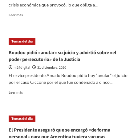
de
crisis económica que provocó, lo que obliga a...
contagiados
por
Leer
Leer más
coronavirus
más
en
sobre
el
El
mundo
coronavirus
Temas del dia
obliga
al
Boudou pidió «anular» su juicio y advirtió sobre «el
mundo
poder persecutorio» de la Justicia
a
dejar
m24digital
31 diciembre, 2020
de
El exvicepresidente Amado Boudou pidió hoy “anular” el juicio
lado
por el caso Ciccone por el que fue condenado a cinco...
las
celebraciones
Leer
Leer más
de
más
Año
sobre
Nuevo
Boudou
pidió
Temas del dia
«anular»
su
El Presidente aseguró que se encargó «de forma
juicio
personal» para que Argentina tuviera vacunas