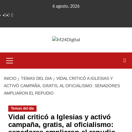
Saltar
6 agosto, 2026
al
contenido
Menú
primario
INICIO
TEMAS DEL DIA
VIDAL CRITICÓ A IGLESIAS Y
ACTIVÓ CAMPAÑA, GRATIS, AL OFICIALISMO: SENADORES
AMPLIARON EL REPUDIO
Temas del dia
Vidal criticó a Iglesias y activó
campaña, gratis, al oficialismo: