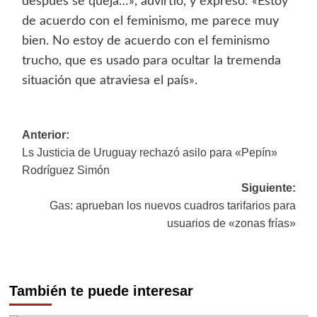
después se queja…», advirtió, y expresó: «Estoy
de acuerdo con el feminismo, me parece muy
bien. No estoy de acuerdo con el feminismo
trucho, que es usado para ocultar la tremenda
situación que atraviesa el país».
Navegación
Anterior:
Ls Justicia de Uruguay rechazó asilo para «Pepín»
de
Rodríguez Simón
entradas
Siguiente:
Gas: aprueban los nuevos cuadros tarifarios para
usuarios de «zonas frías»
También te puede interesar