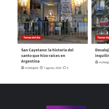
Temas del dia
Temas del
San Cayetano: la historia del
Desaloj
santo que hizo raíces en
inquili
Argentina
m24digi
m24digital
7 agosto, 2026
0