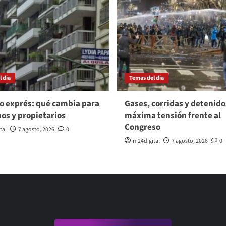
 dia
Temas del dia
o exprés: qué cambia para
Gases, corridas y detenido
nos y propietarios
máxima tensión frente al
Congreso
tal
7 agosto, 2026
0
m24digital
7 agosto, 2026
0