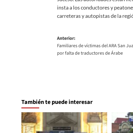
insta a los conductores y peatones
carreteras y autopistas de la regi
Navegación
Anterior:
Familiares de víctimas del ARA San Jua
de
por falta de traductores de Árabe
entradas
También te puede interesar