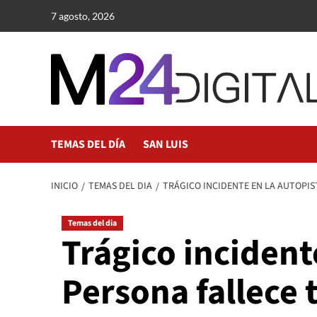
Saltar
7 agosto, 2026
al
contenido
TEMAS DEL DÍA
SAN LUIS
INICIO
TEMAS DEL DIA
TRÁGICO INCIDENTE EN LA AUTOPIS
Temas del dia
Trágico incident
Persona fallece t