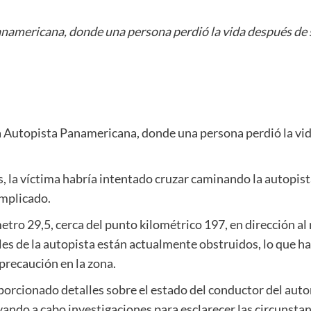
Panamericana, donde una persona perdió la vida después de
la Autopista Panamericana, donde una persona perdió la vi
 la víctima habría intentado cruzar caminando la autopista,
implicado.
metro 29,5, cerca del punto kilométrico 197, en dirección a
iles de la autopista están actualmente obstruidos, lo que h
precaución en la zona.
orcionado detalles sobre el estado del conductor del auto
vando a cabo investigaciones para esclarecer las circunstan