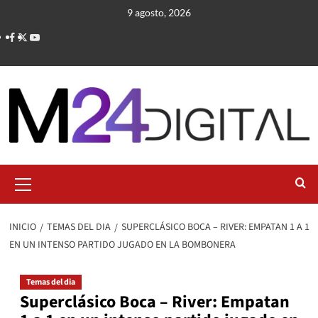
Saltar
9 agosto, 2026
al
contenido
Menú
primario
INICIO
TEMAS DEL DIA
SUPERCLÁSICO BOCA – RIVER: EMPATAN 1 A 1
EN UN INTENSO PARTIDO JUGADO EN LA BOMBONERA
Temas del dia
Superclásico Boca – River: Empatan