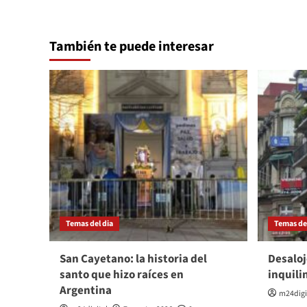
También te puede interesar
Temas del dia
Temas del
San Cayetano: la historia del
Desaloj
santo que hizo raíces en
inquili
Argentina
m24digi