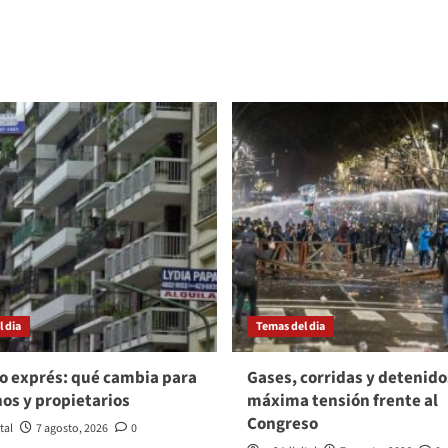
 dia
Temas del dia
o exprés: qué cambia para
Gases, corridas y detenido
nos y propietarios
máxima tensión frente al
Congreso
tal
7 agosto, 2026
0