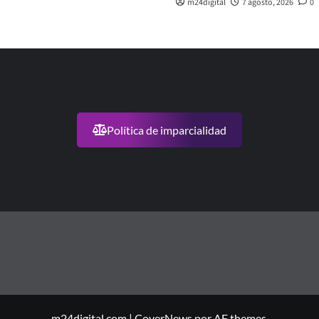
m24digital
7 agosto, 2026
0
Política de imparcialidad
m24digital.com
|
CoverNews
por AF themes.