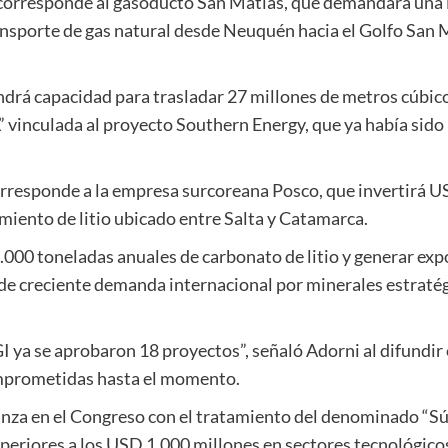
corresponde al gasoducto San Matías, que demandará una
ansporte de gas natural desde Neuquén hacia el Golfo San M
ndrá capacidad para trasladar 27 millones de metros cúbic
” vinculada al proyecto Southern Energy, que ya había sid
rresponde a la empresa surcoreana Posco, que invertirá U
miento de litio ubicado entre Salta y Catamarca.
3.000 toneladas anuales de carbonato de litio y generar e
de creciente demanda internacional por minerales estratég
 ya se aprobaron 18 proyectos”, señaló Adorni al difundir el
omprometidas hasta el momento.
vanza en el Congreso con el tratamiento del denominado “
uperiores a los USD 1.000 millones en sectores tecnológico