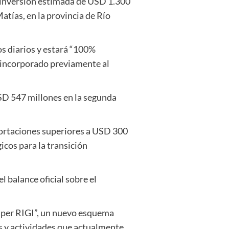
 inversión estimada de USD 1.300
atías, en la provincia de Río
os diarios y estará “100%
o incorporado previamente al
SD 547 millones en la segunda
xportaciones superiores a USD 300
icos para la transición
 balance oficial sobre el
Súper RIGI”, un nuevo esquema
s y actividades que actualmente