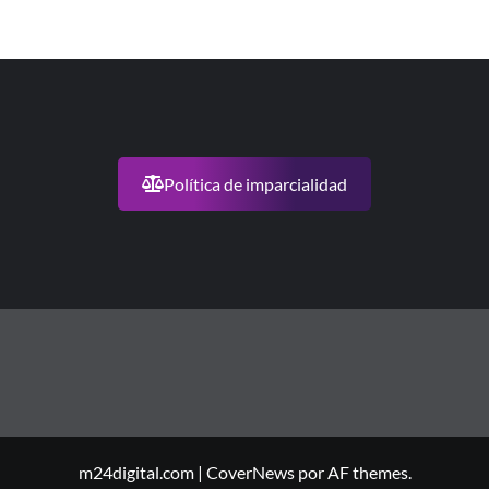
Política de imparcialidad
m24digital.com
|
CoverNews
por AF themes.