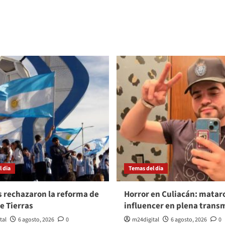
 dia
Temas del dia
s rechazaron la reforma de
Horror en Culiacán: matar
de Tierras
influencer en plena trans
tal
6 agosto, 2026
0
m24digital
6 agosto, 2026
0