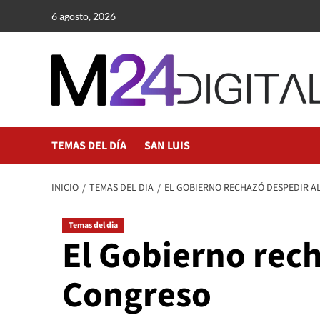
Saltar
6 agosto, 2026
al
contenido
TEMAS DEL DÍA
SAN LUIS
INICIO
TEMAS DEL DIA
EL GOBIERNO RECHAZÓ DESPEDIR AL
Temas del dia
El Gobierno rech
Congreso