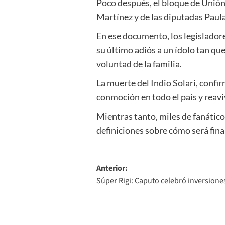
Poco después, el bloque de Unión
Martínez y de las diputadas Paul
En ese documento, los legislador
su último adiós a un ídolo tan qu
voluntad de la familia.
La muerte del Indio Solari, confi
conmoción en todo el país y reavi
Mientras tanto, miles de fanátic
definiciones sobre cómo será fina
Navegación
Anterior:
Súper Rigi: Caputo celebró inversione
de
entradas