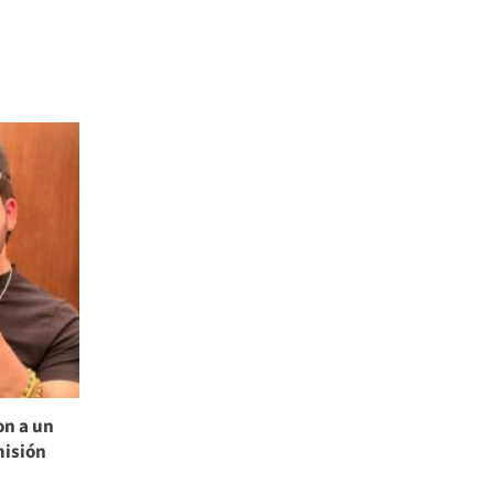
on a un
misión