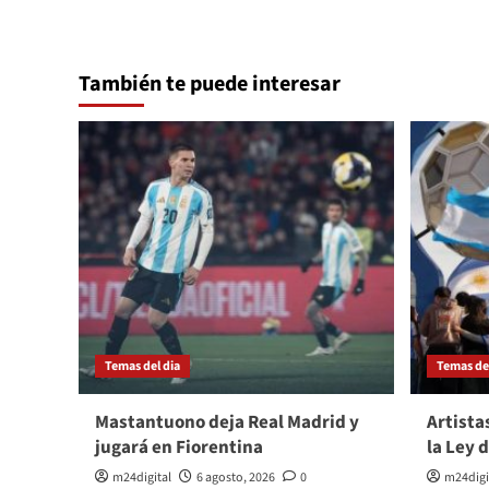
También te puede interesar
Temas del dia
Temas del
Mastantuono deja Real Madrid y
Artista
jugará en Fiorentina
la Ley 
m24digital
6 agosto, 2026
0
m24digi