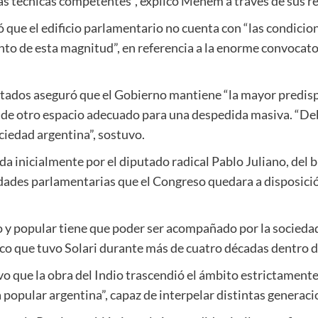
as técnicas competentes”, explicó Menem a través de sus re
ó que el edificio parlamentario no cuenta con “las condicion
nto de esta magnitud”, en referencia a la enorme convocat
putados aseguró que el Gobierno mantiene “la mayor predisp
a de otro espacio adecuado para una despedida masiva. “Debe 
ociedad argentina”, sostuvo.
a inicialmente por el diputado radical Pablo Juliano, del 
dades parlamentarias que el Congreso quedara a disposición 
o y popular tiene que poder ser acompañado por la sociedad
ico que tuvo Solari durante más de cuatro décadas dentro d
vo que la obra del Indio trascendió el ámbito estrictamente
a popular argentina”, capaz de interpelar distintas generaci