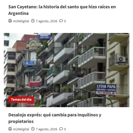
San Cayetano: la historia del santo que hizo raíces en
Argentina
m24digital
7 agosto, 2026
0
Temas del dia
Desalojo exprés: qué cambia para inquilinos y
propietarios
m24digital
7 agosto, 2026
0