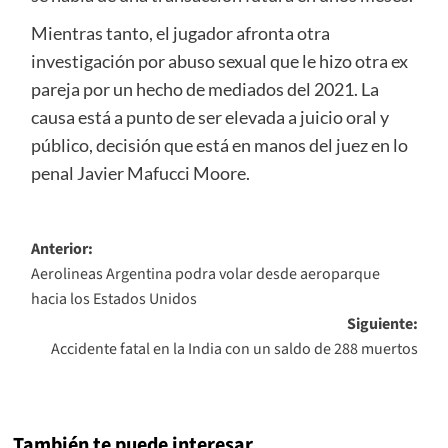
Mientras tanto, el jugador afronta otra
investigación por abuso sexual que le hizo otra ex
pareja por un hecho de mediados del 2021. La
causa está a punto de ser elevada a juicio oral y
público, decisión que está en manos del juez en lo
penal Javier Mafucci Moore.
Navegación
Anterior:
Aerolineas Argentina podra volar desde aeroparque
de
hacia los Estados Unidos
entradas
Siguiente:
Accidente fatal en la India con un saldo de 288 muertos
También te puede interesar