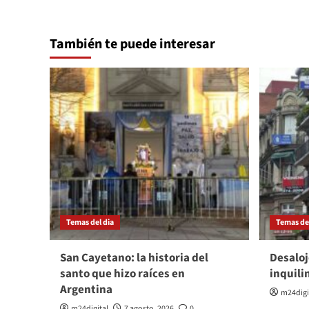
También te puede interesar
Temas del dia
Temas del
San Cayetano: la historia del
Desaloj
santo que hizo raíces en
inquili
Argentina
m24digi
m24digital
7 agosto, 2026
0