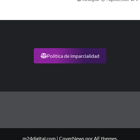
Política de imparcialidad
m24digital.com
|
CoverNews
por AF themes.