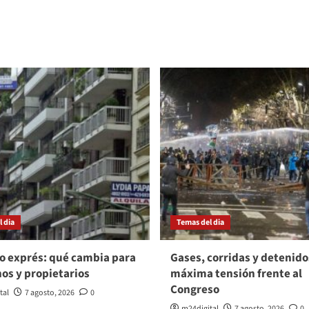
 dia
Temas del dia
o exprés: qué cambia para
Gases, corridas y detenido
nos y propietarios
máxima tensión frente al
Congreso
tal
7 agosto, 2026
0
m24digital
7 agosto, 2026
0