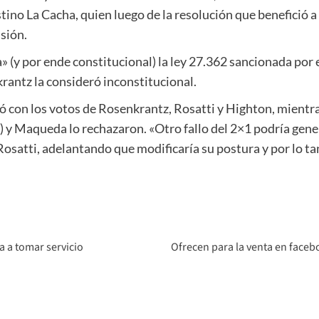
stino La Cacha, quien luego de la resolución que benefició
isión.
» (y por ende constitucional) la ley 27.362 sancionada por 
krantz la consideró inconstitucional.
lió con los votos de Rosenkrantz, Rosatti y Highton, mientr
 y Maqueda lo rechazaron. «Otro fallo del 2×1 podría gener
satti, adelantando que modificaría su postura y por lo tant
a a tomar servicio
Ofrecen para la venta en facebo