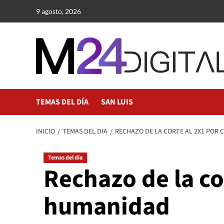
Saltar
9 agosto, 2026
al
contenido
TEMAS DEL DÍA
SAN LUIS
INICIO
TEMAS DEL DIA
RECHAZO DE LA CORTE AL 2X1 POR 
Temas del dia
Rechazo de la co
humanidad