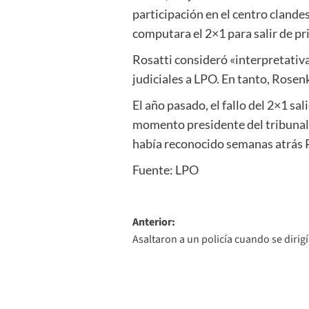
participación en el centro clande
computara el 2×1 para salir de pr
Rosatti consideró «interpretativa
judiciales a LPO. En tanto, Rosen
El año pasado, el fallo del 2×1 sa
momento presidente del tribunal)
había reconocido semanas atrás Ro
Fuente: LPO
Navegación
Anterior:
Asaltaron a un policía cuando se dirigí
de
entradas