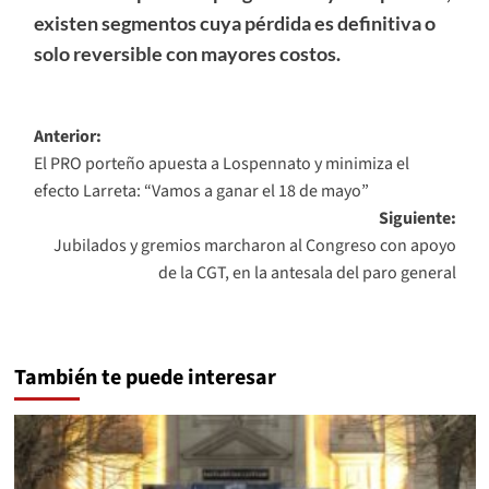
existen segmentos cuya pérdida es definitiva o
solo reversible con mayores costos.
Navegación
Anterior:
El PRO porteño apuesta a Lospennato y minimiza el
de
efecto Larreta: “Vamos a ganar el 18 de mayo”
entradas
Siguiente:
Jubilados y gremios marcharon al Congreso con apoyo
de la CGT, en la antesala del paro general
También te puede interesar