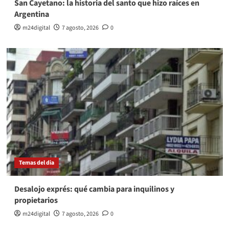
San Cayetano: la historia del santo que hizo raíces en
Argentina
m24digital
7 agosto, 2026
0
Temas del dia
Desalojo exprés: qué cambia para inquilinos y
propietarios
m24digital
7 agosto, 2026
0