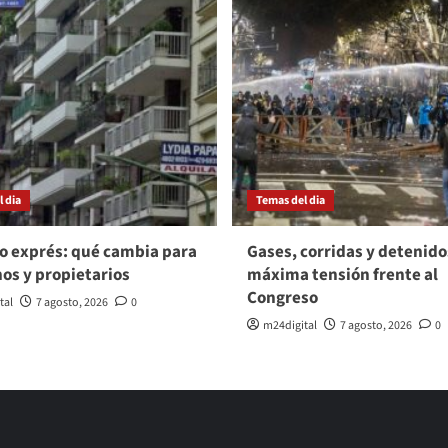
 dia
Temas del dia
o exprés: qué cambia para
Gases, corridas y detenido
nos y propietarios
máxima tensión frente al
Congreso
tal
7 agosto, 2026
0
m24digital
7 agosto, 2026
0