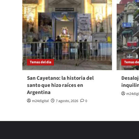
Temas del dia
Temas del
San Cayetano: la historia del
Desaloj
santo que hizo raíces en
inquili
Argentina
m24digi
m24digital
7 agosto, 2026
0