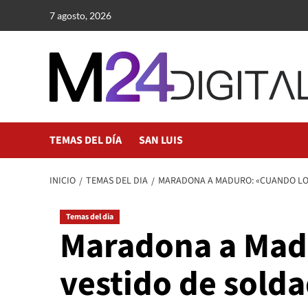
Saltar
7 agosto, 2026
al
contenido
TEMAS DEL DÍA
SAN LUIS
INICIO
TEMAS DEL DIA
MARADONA A MADURO: «CUANDO LO 
Temas del dia
Maradona a Madu
vestido de sold