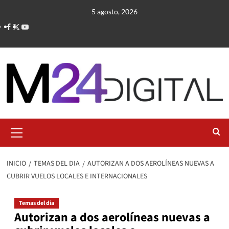
Saltar
5 agosto, 2026
al
contenido
Menú
primario
INICIO
TEMAS DEL DIA
AUTORIZAN A DOS AEROLÍNEAS NUEVAS A
CUBRIR VUELOS LOCALES E INTERNACIONALES
Temas del dia
Autorizan a dos aerolíneas nuevas a