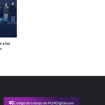
 a los
n
Código de trabajo de M24Digital.com