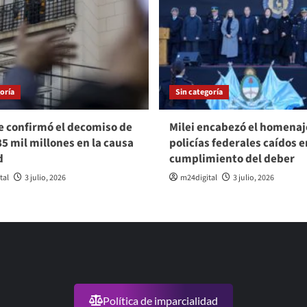
oría
Sin categoría
e confirmó el decomiso de
Milei encabezó el homenaje
85 mil millones en la causa
policías federales caídos e
d
cumplimiento del deber
tal
3 julio, 2026
m24digital
3 julio, 2026
Política de imparcialidad