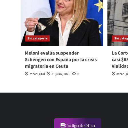
Sin categoría
Sin categ
Meloni evalúa suspender
La Cort
Schengen con España por la crisis
casi $6
migratoria en Ceuta
Vialida
m24digital
31 julio, 2026
0
m24digi
Código de ética