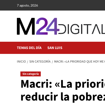
Saltar
7 agosto, 2026
al
contenido
TEMAS DEL DÍA
SAN LUIS
INICIO
SIN CATEGORÍA
MACRI: «LA PRIORIDAD QUE HOY ME
Sin categoría
Macri: «La prio
reducir la pobre