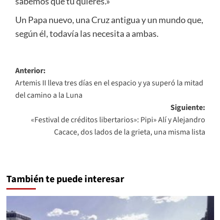
sabemos que tú quieres.»
Un Papa nuevo, una Cruz antigua y un mundo que,
según él, todavía las necesita a ambas.
Navegación
Anterior:
Artemis II lleva tres días en el espacio y ya superó la mitad
de
del camino a la Luna
entradas
Siguiente:
«Festival de créditos libertarios»: Pipi» Alí y Alejandro
Cacace, dos lados de la grieta, una misma lista
También te puede interesar