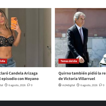
 dia
Temas del dia
laró Candela Arizaga
Quirno también pidió la r
l episodio con Moyano
de Victoria Villarruel
tal
6 agosto, 2026
0
m24digital
6 agosto, 2026
0