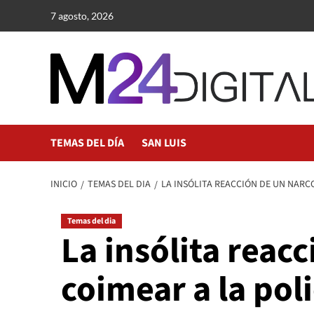
Saltar
7 agosto, 2026
al
contenido
TEMAS DEL DÍA
SAN LUIS
INICIO
TEMAS DEL DIA
LA INSÓLITA REACCIÓN DE UN NARCO
Temas del dia
La insólita reac
coimear a la poli