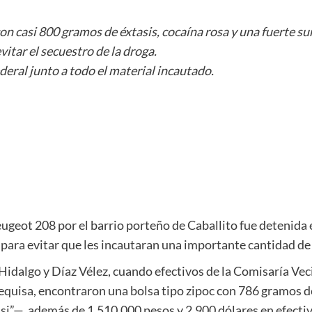
con casi 800 gramos de éxtasis, cocaína rosa y una fuerte s
vitar el secuestro de la droga.
eral junto a todo el material incautado.
ugeot 208 por el barrio porteño de Caballito fue detenida 
d para evitar que les incautaran una importante cantidad de
 Hidalgo y Díaz Vélez, cuando efectivos de la Comisaría Vec
 requisa, encontraron una bolsa tipo zipoc con 786 gramos 
i”—, además de 1.510.000 pesos y 2.900 dólares en efectiv