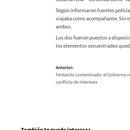
Según informaron fuentes policiale
viajaba como acompañante. Sin em
ambos.
Los dos fueron puestos a disposici
los elementos secuestrados qued
Navegación
Anterior:
Fentanilo contaminado: el Gobierno re
de
conflicto de intereses
entradas
También te puede interesar