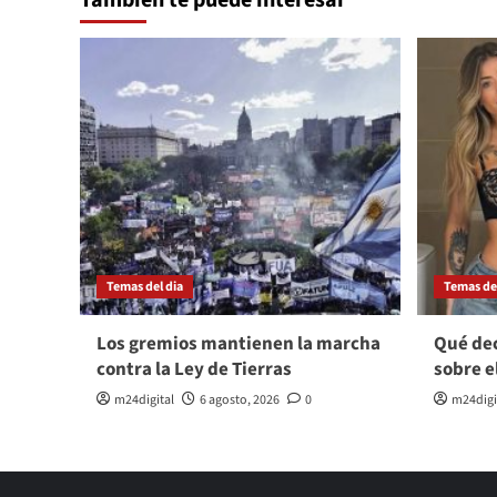
Temas del dia
Temas del
Los gremios mantienen la marcha
Qué dec
contra la Ley de Tierras
sobre e
m24digital
6 agosto, 2026
0
m24digi