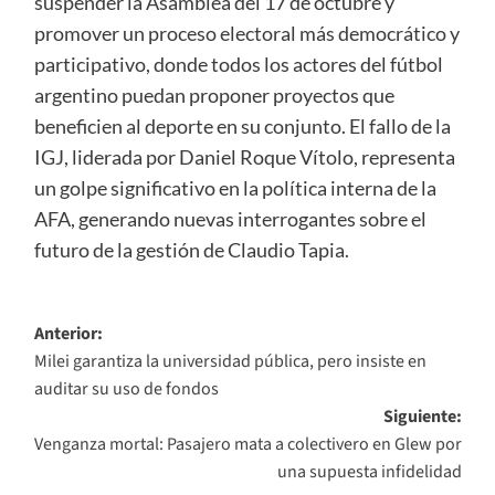
suspender la Asamblea del 17 de octubre y
promover un proceso electoral más democrático y
participativo, donde todos los actores del fútbol
argentino puedan proponer proyectos que
beneficien al deporte en su conjunto. El fallo de la
IGJ, liderada por Daniel Roque Vítolo, representa
un golpe significativo en la política interna de la
AFA, generando nuevas interrogantes sobre el
futuro de la gestión de Claudio Tapia.
Navegación
Anterior:
Milei garantiza la universidad pública, pero insiste en
de
auditar su uso de fondos
entradas
Siguiente:
Venganza mortal: Pasajero mata a colectivero en Glew por
una supuesta infidelidad