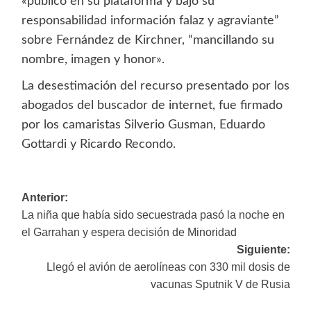
«publicó en su plataforma y bajo su
responsabilidad información falaz y agraviante”
sobre Fernández de Kirchner, “mancillando su
nombre, imagen y honor».
La desestimación del recurso presentado por los
abogados del buscador de internet, fue firmado
por los camaristas Silverio Gusman, Eduardo
Gottardi y Ricardo Recondo.
Navegación
Anterior:
La niña que había sido secuestrada pasó la noche en
de
el Garrahan y espera decisión de Minoridad
entradas
Siguiente:
Llegó el avión de aerolíneas con 330 mil dosis de
vacunas Sputnik V de Rusia