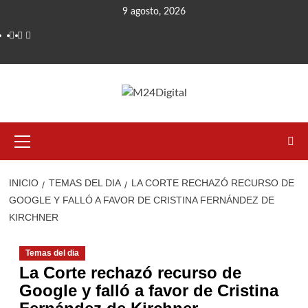
Saltar
9 agosto, 2026
al
contenido
Menú
primario
INICIO
TEMAS DEL DIA
LA CORTE RECHAZÓ RECURSO DE
GOOGLE Y FALLÓ A FAVOR DE CRISTINA FERNÁNDEZ DE
KIRCHNER
Temas del dia
La Corte rechazó recurso de
Google y falló a favor de Cristina