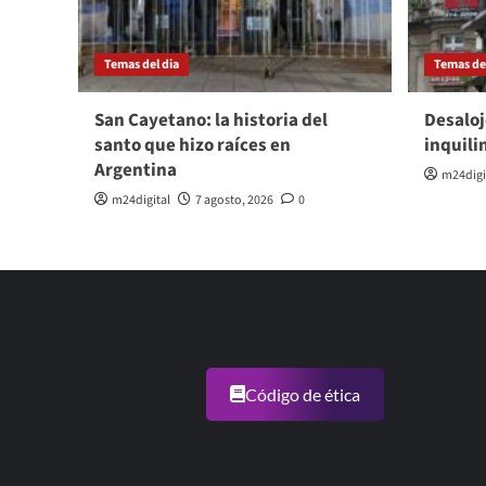
Temas del dia
Temas del
San Cayetano: la historia del
Desaloj
santo que hizo raíces en
inquili
Argentina
m24digi
m24digital
7 agosto, 2026
0
Código de ética