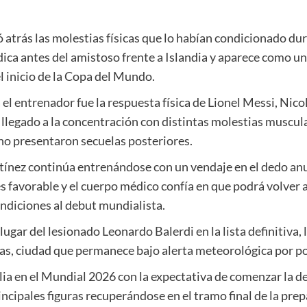
atrás las molestias físicas que lo habían condicionado dur
dica antes del amistoso frente a Islandia y aparece como un
el inicio de la Copa del Mundo.
 el entrenador fue la respuesta física de Lionel Messi, Nico
llegado a la concentración con distintas molestias muscu
 no presentaron secuelas posteriores.
tínez continúa entrenándose con un vendaje en el dedo an
s favorable y el cuerpo médico confía en que podrá volver 
ondiciones al debut mundialista.
ugar del lesionado Leonardo Balerdi en la lista definitiva, 
as, ciudad que permanece bajo alerta meteorológica por po
ia en el Mundial 2026 con la expectativa de comenzar la de
incipales figuras recuperándose en el tramo final de la prep