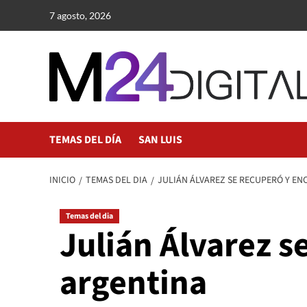
Saltar
7 agosto, 2026
al
contenido
TEMAS DEL DÍA
SAN LUIS
INICIO
TEMAS DEL DIA
JULIÁN ÁLVAREZ SE RECUPERÓ Y EN
Temas del dia
Julián Álvarez s
argentina