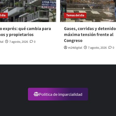
 dia
Temas del dia
o exprés: qué cambia para
Gases, corridas y detenido
nos y propietarios
máxima tensión frente al
Congreso
tal
7 agosto, 2026
0
m24digital
7 agosto, 2026
0
Política de imparcialidad