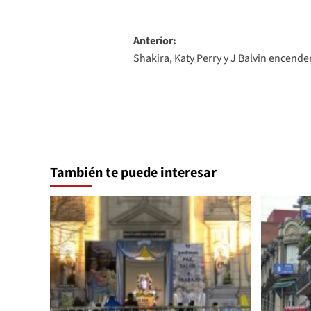
Navegación
Anterior:
Shakira, Katy Perry y J Balvin encend
de
entradas
También te puede interesar