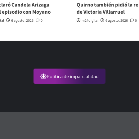
laró Candela Arizaga
Quirno también pidió la r
l episodio con Moyano
de Victoria Villarruel
tal
6 agosto, 2026
0
m24digital
6 agosto, 2026
0
Política de imparcialidad