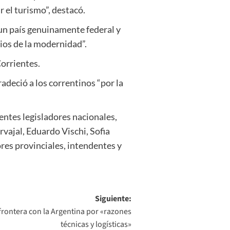
 el turismo”, destacó.
un país genuinamente federal y
cios de la modernidad”.
orrientes.
radeció a los correntinos “por la
ntes legisladores nacionales,
vajal, Eduardo Vischi, Sofia
res provinciales, intendentes y
Siguiente:
 frontera con la Argentina por «razones
técnicas y logísticas»