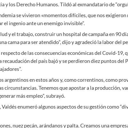
cia y los Derecho Humanos. Tildó al exmandatario de “orgul
ndemia se vivieron «momentos difíciles, que nos exigieron
 el ingenio ante un enemigo invisible”.
alud y el trabajo, construir un hospital de campaña en 90 d
 una cama para ser atendido”, dijo y agradeció la labor del p
respecto de las consecuencias económicas del Covid-19, q
 recaudación del país bajó y se perdieron diez puntos del 
bajadores”.
los argentinos en estos años y, como correntinos, como pro
las circunstancias. Tenemos que apostar a la producción, v
generar más empleo”, subrayó.
a, Valdés enumeró algunos aspectos de su gestión como “div
ones, nuez pecán, arándanos y palta. Creamos una empresa 