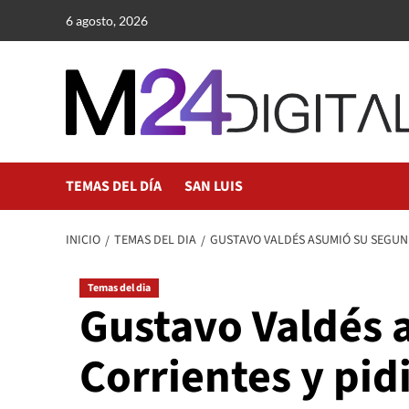
Saltar
6 agosto, 2026
al
contenido
TEMAS DEL DÍA
SAN LUIS
INICIO
TEMAS DEL DIA
GUSTAVO VALDÉS ASUMIÓ SU SEGUN
Temas del dia
Gustavo Valdés
Corrientes y pid