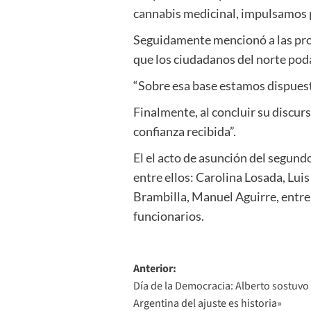
cannabis medicinal, impulsamos pl
Seguidamente mencionó a las prov
que los ciudadanos del norte poda
“Sobre esa base estamos dispuest
Finalmente, al concluir su discurs
confianza recibida”.
El el acto de asunción del segun
entre ellos: Carolina Losada, Lui
Brambilla, Manuel Aguirre, entre
funcionarios.
Navegación
Anterior:
Día de la Democracia: Alberto sostuvo
de
Argentina del ajuste es historia»