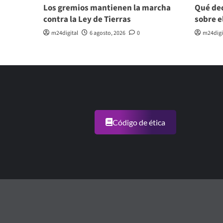
Los gremios mantienen la marcha
Qué dec
contra la Ley de Tierras
sobre e
m24digital
6 agosto, 2026
0
m24digi
Código de ética