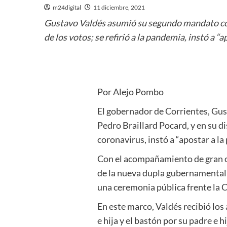
m24digital
11 diciembre, 2021
Gustavo Valdés asumió su segundo mandato cons
de los votos; se refirió a la pandemia, instó a “
Por Alejo Pombo
El gobernador de Corrientes, Gu
Pedro Braillard Pocard, y en su di
coronavirus, instó a “apostar a la
Con el acompañamiento de gran can
de la nueva dupla gubernamental a
una ceremonia pública frente la 
En este marco, Valdés recibió los
e hija y el bastón por su padre e h