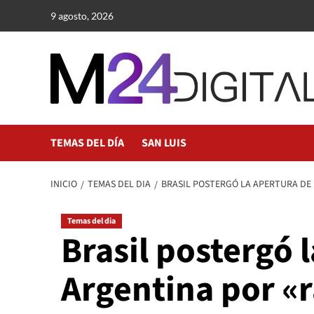
Saltar
9 agosto, 2026
al
contenido
TEMAS DEL DÍA
SAN LUIS
INICIO
TEMAS DEL DIA
BRASIL POSTERGÓ LA APERTURA DE 
Temas del dia
Brasil postergó l
Argentina por «r