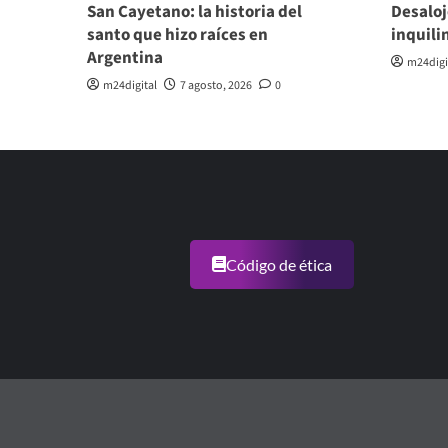
San Cayetano: la historia del
Desaloj
santo que hizo raíces en
inquili
Argentina
m24digi
m24digital
7 agosto, 2026
0
Código de ética