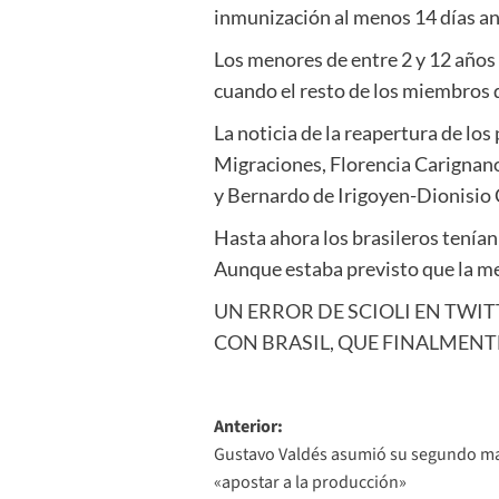
inmunización al menos 14 días ant
Los menores de entre 2 y 12 años 
cuando el resto de los miembros 
La noticia de la reapertura de los
Migraciones, Florencia Carignano,
y Bernardo de Irigoyen-Dionisio 
Hasta ahora los brasileros tenían 
Aunque estaba previsto que la m
UN ERROR DE SCIOLI EN TWI
CON BRASIL, QUE FINALMENT
Navegación
Anterior:
Gustavo Valdés asumió su segundo ma
de
«apostar a la producción»