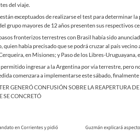
es del viaje.
están exceptuados de realizarse el test para determinar la
del grupo mayores de 12 años presenten sus respectivos cer
 pasos fronterizos terrestres con Brasil había sido anunciad
 quien había precisado que se podrá cruzar al país vecino 
Cerqueira, en Misiones; y Paso de los Libres-Uruguayana, 
permitido ingresar a la Argentina por vía terrestre, pero n
edida comenzara a implementarse este sábado, finalmente
TTER GENERÓ CONFUSIÓN SOBRE LA REAPERTURA DE
E SE CONCRETÓ
ndato en Corrientes y pidió
Guzmán explicará aspectos