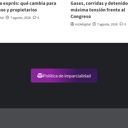
o exprés: qué cambia para
Gases, corridas y detenido
nos y propietarios
máxima tensión frente al
Congreso
tal
7 agosto, 2026
0
m24digital
7 agosto, 2026
0
Política de imparcialidad