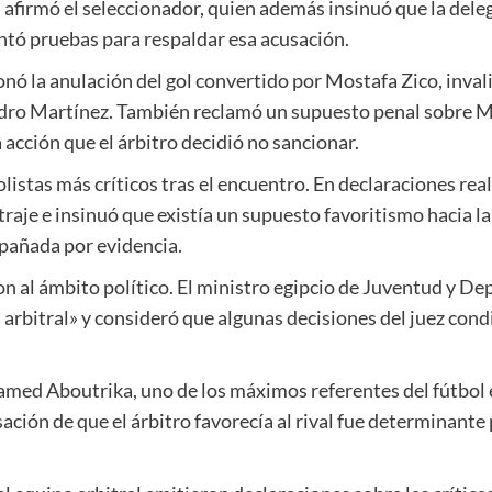
, afirmó el seleccionador, quien además insinuó que la dele
entó pruebas para respaldar esa acusación.
onó la anulación del gol convertido por Mostafa Zico, inval
andro Martínez. También reclamó un supuesto penal sobre 
a acción que el árbitro decidió no sancionar.
olistas más críticos tras el encuentro. En declaraciones rea
traje e insinuó que existía un supuesto favoritismo hacia l
pañada por evidencia.
on al ámbito político. El ministro egipcio de Juventud y D
a arbitral» y consideró que algunas decisiones del juez cond
hamed Aboutrika, uno de los máximos referentes del fútbol 
sación de que el árbitro favorecía al rival fue determinant