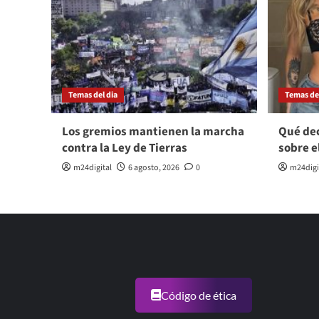
Temas del dia
Temas del
Los gremios mantienen la marcha
Qué dec
contra la Ley de Tierras
sobre e
m24digital
6 agosto, 2026
0
m24digi
Código de ética