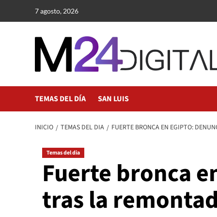
Saltar
7 agosto, 2026
al
contenido
TEMAS DEL DÍA
SAN LUIS
INICIO
TEMAS DEL DIA
FUERTE BRONCA EN EGIPTO: DENUN
Temas del dia
Fuerte bronca e
tras la remonta