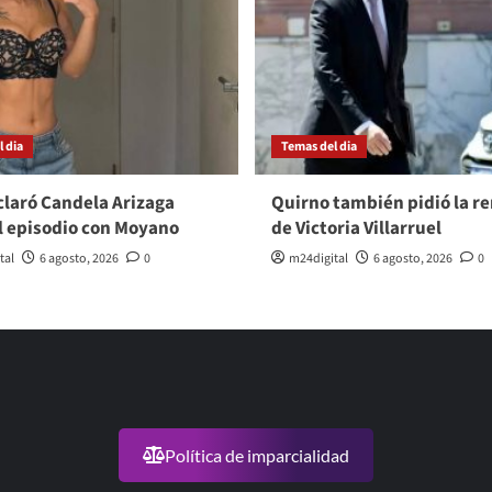
 dia
Temas del dia
laró Candela Arizaga
Quirno también pidió la r
l episodio con Moyano
de Victoria Villarruel
tal
6 agosto, 2026
0
m24digital
6 agosto, 2026
0
Política de imparcialidad