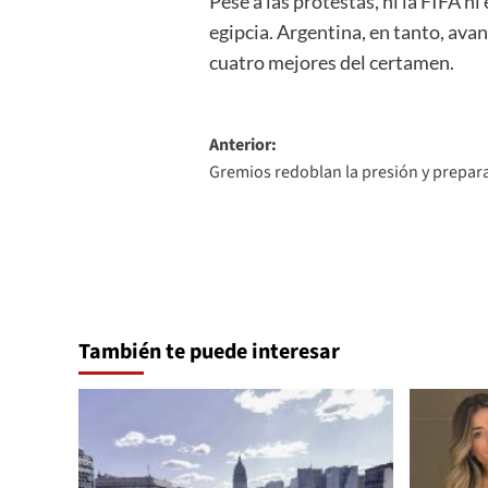
Pese a las protestas, ni la FIFA n
egipcia. Argentina, en tanto, avan
cuatro mejores del certamen.
Navegación
Anterior:
Gremios redoblan la presión y prepar
de
entradas
También te puede interesar