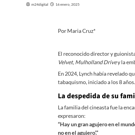
m24digital
16 enero, 2025
Por Maria Cruz*
El reconocido director y guionist
Velvet
,
Mulholland Drive
y la em
En 2024, Lynch había revelado qu
tabaquismo, iniciado a los 8 año
La despedida de su fami
La familia del cineasta fue la en
expresaron:
“Hay un gran agujero en el mundo 
no en el agujero’.”