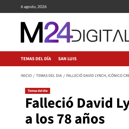
Saltar
6 agosto, 2026
al
contenido
TEMAS DEL DÍA
SAN LUIS
INICIO
TEMAS DEL DIA
FALLECIÓ DAVID LYNCH, ICÓNICO CR
Temas del dia
Falleció David L
a los 78 años