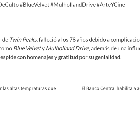
eCulto #BlueVelvet #MulhollandDrive #ArteYCine
r de
Twin Peaks
, falleció a los 78 años debido a complicac
s como
Blue Velvet
y
Mulholland Drive
, además de una influe
 despide con homenajes y gratitud por su genialidad.
r las altas tempraturas que
El Banco Central habilita a 