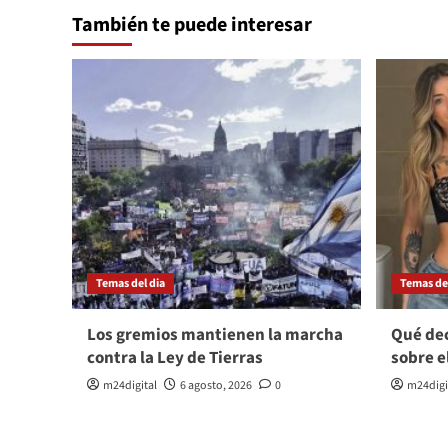
También te puede interesar
Temas del dia
Temas del
Los gremios mantienen la marcha
Qué dec
contra la Ley de Tierras
sobre e
m24digital
6 agosto, 2026
0
m24digi