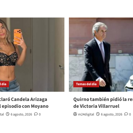
 dia
Temas del dia
laró Candela Arizaga
Quirno también pidió la r
l episodio con Moyano
de Victoria Villarruel
tal
6 agosto, 2026
0
m24digital
6 agosto, 2026
0