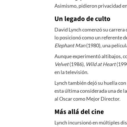
Asimismo, pidieron privacidad en
Un legado de culto
David Lynch comenzó su carrera c
lo posicionó como un referente del
Elephant Man
(1980), una pelícu
Aunque experimentó altibajos, c
Velvet
(1986),
Wild at Heart
(1990
en la televisión.
Lynch también dejó su huella con
esta última considerada una de l
al Oscar como Mejor Director.
Más allá del cine
Lynch incursionó en múltiples disc