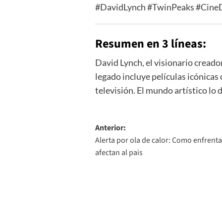
#DavidLynch #TwinPeaks #CineD
Resumen en 3 líneas:
David Lynch, el visionario creado
legado incluye películas icónica
televisión. El mundo artístico lo
Navegación
Anterior:
Alerta por ola de calor: Como enfrenta
de
afectan al pais
entradas