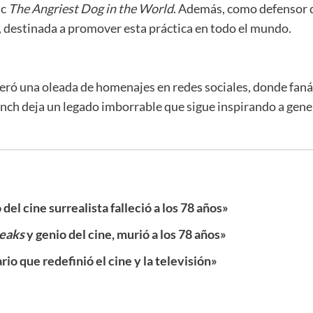
ic
The Angriest Dog in the World
. Además, como defensor d
, destinada a promover esta práctica en todo el mundo.
neró una oleada de homenajes en redes sociales, donde faná
 Lynch deja un legado imborrable que sigue inspirando a ge
del cine surrealista falleció a los 78 años»
eaks
y genio del cine, murió a los 78 años»
rio que redefinió el cine y la televisión»