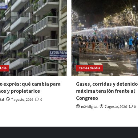
 dia
Temas del dia
o exprés: qué cambia para
Gases, corridas y detenido
nos y propietarios
máxima tensión frente al
Congreso
tal
7 agosto, 2026
0
m24digital
7 agosto, 2026
0