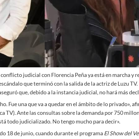
 conflicto judicial con Florencia Peña ya está en marcha 
escándalo que terminó con la salida de la actriz de Luzu TV.
aseguró que, debido a la instancia judicial, no hará más dec
cho. Fue una que va a quedar en el ámbito de lo privado», a
a TV). Ante las consultas sobre la demanda por 750 millo
tá todo judicializado. No tengo mucho para decir».
sado 18 de junio, cuando durante el programa
El Show del V