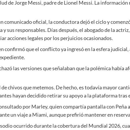
lud de Jorge Messi, padre de Lionel Messi. La información r
un comunicado oficial, la conductora dejó el ciclo y comenzó
 y sus responsables. Días después, el abogado de la actri
ar acciones legales por los perjuicios ocasionados.
n confirmó que el conflicto ya ingresó en la esfera judicial
 expediente.
chazó las versiones que señalaban que la polémica había 
ad de chivos que metemos. De hecho, es todavía mayor canti
ntes hayan decidido retirar su apoyo a la plataforma tras 
consultado por Marley, quien compartía pantalla con Peña a
nte un viaje a Miami, aunque prefirió mantener en reserva 
odio ocurrido durante la cobertura del Mundial 2026, cua