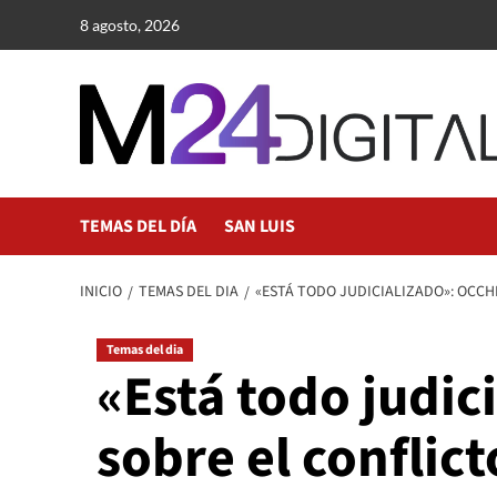
Saltar
8 agosto, 2026
al
contenido
TEMAS DEL DÍA
SAN LUIS
INICIO
TEMAS DEL DIA
«ESTÁ TODO JUDICIALIZADO»: OCCH
Temas del dia
«Está todo judic
sobre el conflic