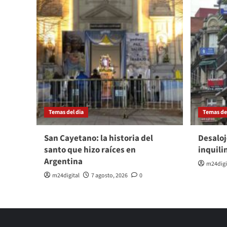
Temas del dia
Temas del
San Cayetano: la historia del
Desaloj
santo que hizo raíces en
inquili
Argentina
m24digi
m24digital
7 agosto, 2026
0