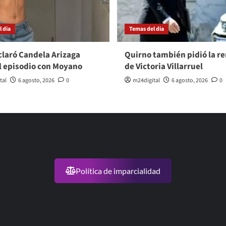
 dia
Temas del dia
laró Candela Arizaga
Quirno también pidió la r
l episodio con Moyano
de Victoria Villarruel
tal
6 agosto, 2026
0
m24digital
6 agosto, 2026
0
Política de imparcialidad