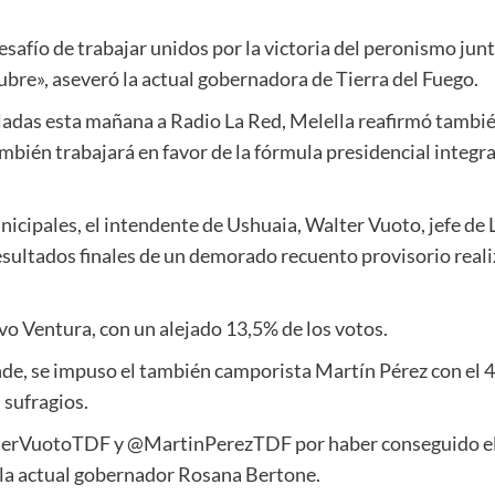
desafío de trabajar unidos por la victoria del peronismo j
ubre», aseveró la actual gobernadora de Tierra del Fuego.
ladas esta mañana a Radio La Red, Melella reafirmó tambié
mbién trabajará en favor de la fórmula presidencial integr
unicipales, el intendente de Ushuaia, Walter Vuoto, jefe de
resultados finales de un demorado recuento provisorio real
avo Ventura, con un alejado 13,5% de los votos.
nde, se impuso el también camporista Martín Pérez con el 4
 sufragios.
lterVuotoTDF y @MartinPerezTDF por haber conseguido el
 la actual gobernador Rosana Bertone.