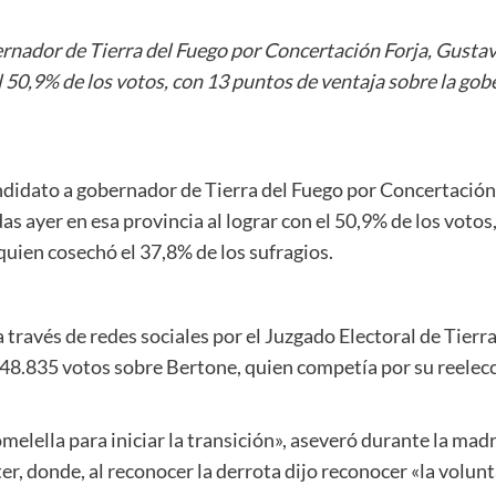
rnador de Tierra del Fuego por Concertación Forja, Gustav
 el 50,9% de los votos, con 13 puntos de ventaja sobre la g
ndidato a gobernador de Tierra del Fuego por Concertación 
as ayer en esa provincia al lograr con el 50,9% de los voto
uien cosechó el 37,8% de los sufragios.
 través de redes sociales por el Juzgado Electoral de Tierr
48.835 votos sobre Bertone, quien competía por su reelecci
melella para iniciar la transición», aseveró durante la ma
ter, donde, al reconocer la derrota dijo reconocer «la volu