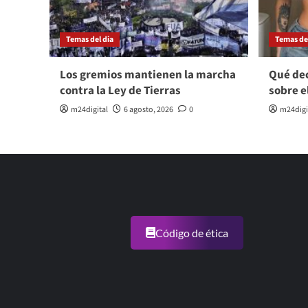
Temas del dia
Temas del
Los gremios mantienen la marcha
Qué dec
contra la Ley de Tierras
sobre e
m24digital
6 agosto, 2026
0
m24digi
Código de ética