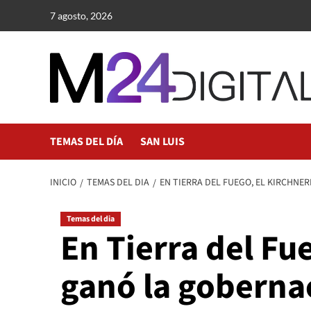
Saltar
7 agosto, 2026
al
contenido
TEMAS DEL DÍA
SAN LUIS
INICIO
TEMAS DEL DIA
EN TIERRA DEL FUEGO, EL KIRCHNE
Temas del dia
En Tierra del Fu
ganó la goberna