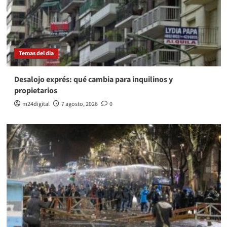
Temas del dia
Desalojo exprés: qué cambia para inquilinos y
propietarios
m24digital
7 agosto, 2026
0