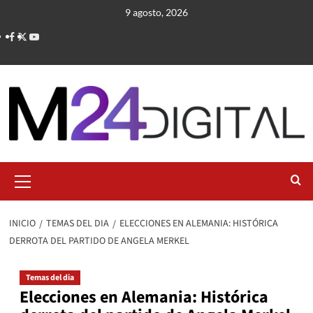
Saltar
9 agosto, 2026
al
contenido
Menú
primario
INICIO
TEMAS DEL DIA
ELECCIONES EN ALEMANIA: HISTÓRICA
DERROTA DEL PARTIDO DE ANGELA MERKEL
Temas del dia
Elecciones en Alemania: Histórica